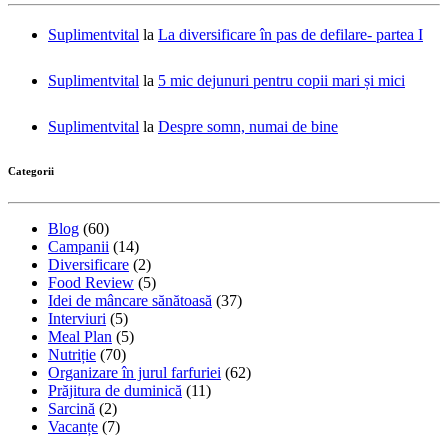
Suplimentvital
la
La diversificare în pas de defilare- partea I
Suplimentvital
la
5 mic dejunuri pentru copii mari și mici
Suplimentvital
la
Despre somn, numai de bine
Categorii
Blog
(60)
Campanii
(14)
Diversificare
(2)
Food Review
(5)
Idei de mâncare sănătoasă
(37)
Interviuri
(5)
Meal Plan
(5)
Nutriție
(70)
Organizare în jurul farfuriei
(62)
Prăjitura de duminică
(11)
Sarcină
(2)
Vacanțe
(7)