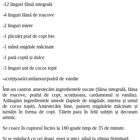
-12 linguri făină integrală
-4 linguri făină de roșcove
-2 linguri miere
-1 pliculeț praf de copt bio
-1 mână migdale măcinate
-1 pară coptă și dulce
-3 linguri unt de cocos topit
-scorțișoară/cardamon/pudră de vanilie
Într-un castron amestecăm ingredientele uscate (făina integrală, făina
de roșcove, praful de copt, scorțișoara, cardamonul si vanilia).
Adăugăm ingredientele umede (laptele de migdale, mierea și untul
de cocos topit). Amestecăm bine, punem migdalele măcinate și
turnăm în forma de copt. Tăiem para în felii subțiri și decoram
artistic.
Se coace în cuptorul încins la 180 grade timp de 35 de minute.
Și se mănîncă cu cei dragi, mari și mici, până la ultima firimitură.