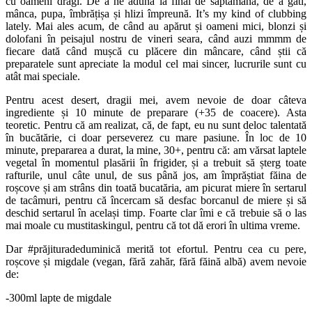
cu oameni dragi. De a ne aduna la final de săptămână, de a găti,
mânca, pupa, îmbrățișa și hlizi împreună. It’s my kind of clubbing
lately. Mai ales acum, de când au apărut și oameni mici, blonzi și
dolofani în peisajul nostru de vineri seara, când auzi mmmm de
fiecare dată când mușcă cu plăcere din mâncare, când știi că
preparatele sunt apreciate la modul cel mai sincer, lucrurile sunt cu
atât mai speciale.
Pentru acest desert, dragii mei, avem nevoie de doar câteva
ingrediente și 10 minute de preparare (+35 de coacere). Asta
teoretic. Pentru că am realizat, că, de fapt, eu nu sunt deloc talentată
în bucătărie, ci doar perseverez cu mare pasiune. În loc de 10
minute, prepararea a durat, la mine, 30+, pentru că: am vărsat laptele
vegetal în momentul plasării în frigider, și a trebuit să șterg toate
rafturile, unul câte unul, de sus până jos, am împrăștiat făina de
roșcove și am strâns din toată bucatăria, am picurat miere în sertarul
de tacâmuri, pentru că încercam să desfac borcanul de miere și să
deschid sertarul în același timp. Foarte clar îmi e că trebuie să o las
mai moale cu mustitaskingul, pentru că tot dă erori în ultima vreme.
Dar #prăjituradeduminică merită tot efortul. Pentru cea cu pere,
roșcove și migdale (vegan, fără zahăr, fără făină albă) avem nevoie
de:
-300ml lapte de migdale