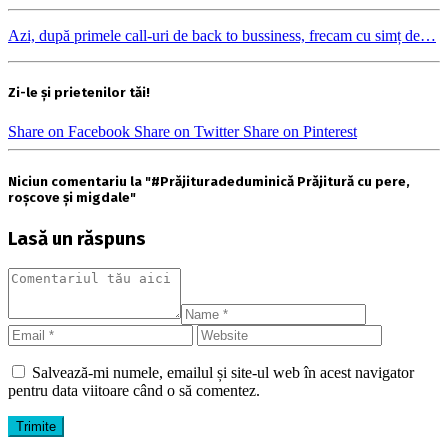
Azi, după primele call-uri de back to bussiness, frecam cu simț de…
Zi-le și prietenilor tăi!
Share on Facebook
Share on Twitter
Share on Pinterest
Niciun comentariu la "#Prăjituradeduminică Prăjitură cu pere,
roșcove și migdale"
Lasă un răspuns
Salvează-mi numele, emailul și site-ul web în acest navigator
pentru data viitoare când o să comentez.