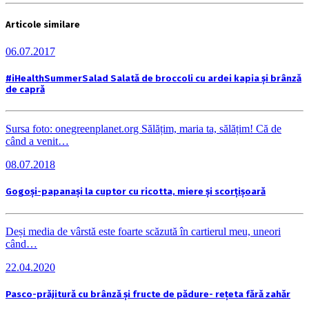
Articole similare
06.07.2017
#iHealthSummerSalad Salată de broccoli cu ardei kapia și brânză
de capră
Sursa foto: onegreenplanet.org Sălățim, maria ta, sălățim! Că de
când a venit…
08.07.2018
Gogoși-papanași la cuptor cu ricotta, miere și scorțișoară
Deși media de vârstă este foarte scăzută în cartierul meu, uneori
când…
22.04.2020
Pasco-prăjitură cu brânză și fructe de pădure- rețeta fără zahăr