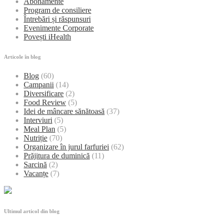
Abonamente
Program de consiliere
Întrebări și răspunsuri
Evenimente Corporate
Povești iHealth
Articole în blog
Blog
(60)
Campanii
(14)
Diversificare
(2)
Food Review
(5)
Idei de mâncare sănătoasă
(37)
Interviuri
(5)
Meal Plan
(5)
Nutriție
(70)
Organizare în jurul farfuriei
(62)
Prăjitura de duminică
(11)
Sarcină
(2)
Vacanțe
(7)
Ultimul articol din blog