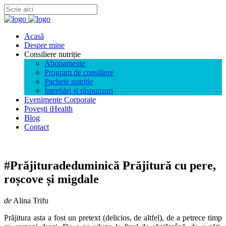
Acasă
Despre mine
Consiliere nutriție
Abonamente
Program de consiliere
Pachete nutriție
Întrebări și răspunsuri
Evenimente Corporate
Povești iHealth
Blog
Contact
#Prăjituradeduminică Prăjitură cu pere,
roșcove și migdale
de
Alina Trifu
Prăjitura asta a fost un pretext (delicios, de altfel), de a petrece timp