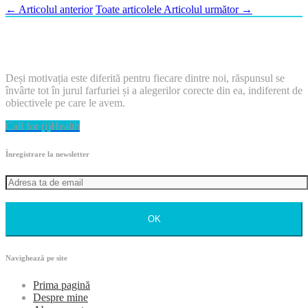
←
Articolul anterior
Toate articolele
Articolul următor
→
Deși motivația este diferită pentru fiecare dintre noi, răspunsul se
învârte tot în jurul farfuriei și a alegerilor corecte din ea, indiferent de
obiectivele pe care le avem.
Call for (i)Health
Înregistrare la newsletter
OK
Navighează pe site
Prima pagină
Despre mine