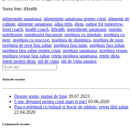
Sursa foto: iHealth
alimentatie sanatoasa
,
alimentatie sanatoasa pentru copii
,
alimente de
calitate
,
alimente sanatoase
,
alina trifu
,
dieta
,
eating for tomorrow
,
food coach
,
health coach
,
iHealth
,
ingrediente sanatoase
,
nutritie
,
nutritionist
,
nutritionist bucuresti
,
prajitura cu migdale
,
prajitura cu
pere
,
prajitura cu roscove
,
prajitura de duminica
,
prajitura de post
,
prajitura de post fara zahar
,
prajitura fara lapte
,
prajitura fara zahar
,
prajitura fara zahar pentru copii
,
prajitura sanatoasa
,
prajitura vegan
,
prajitura vegan fara zahar
,
reteta prajitura sanatoasa
,
retete dieta
,
retete pentru dieta
,
stil de viata
,
stil de viata sanatos
Articole recente
Despre somn, numai de bine
20.07.2023
5 mic dejunuri pentru copii mari și mici
03.06.2020
Pasco-prăjitură cu brânză și fructe de pădure- rețeta fără zahăr
22.04.2020
Comentarii recente