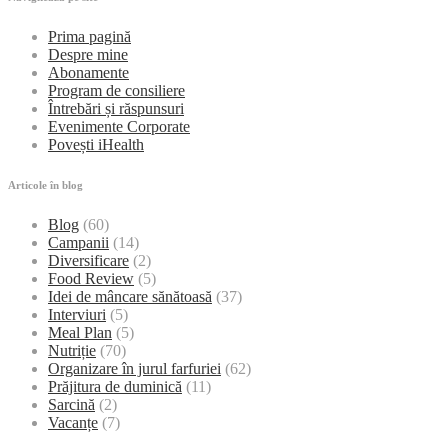
Prima pagină
Despre mine
Abonamente
Program de consiliere
Întrebări și răspunsuri
Evenimente Corporate
Povești iHealth
Articole în blog
Blog
(60)
Campanii
(14)
Diversificare
(2)
Food Review
(5)
Idei de mâncare sănătoasă
(37)
Interviuri
(5)
Meal Plan
(5)
Nutriție
(70)
Organizare în jurul farfuriei
(62)
Prăjitura de duminică
(11)
Sarcină
(2)
Vacanțe
(7)