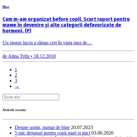
Blog
Cum m-am organizat before copil. Scurt raport pentru
mame în devenire și alte categorii defavorizate de
hormoni. (P)
Un singur lucru a rămas cert în viața mea de…
de
Alina Trifu •
18.12.2018
1
2
3
→
Articole recente
Despre somn, numai de bine
20.07.2023
5 mic dejunuri pentru copii mari și mici
03.06.2020