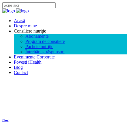
Acasă
Despre mine
Consiliere nutriție
Abonamente
Program de consiliere
Pachete nutriție
Întrebări și răspunsuri
Evenimente Corporate
Povești iHealth
Blog
Contact
Blog
Blog