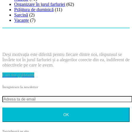
Organizare în jurul farfuriei
(62)
Prăjitura de duminică
(11)
Sarcină
(2)
Vacanțe
(7)
Deși motivația este diferită pentru fiecare dintre noi, răspunsul se
învârte tot în jurul farfuriei și a alegerilor corecte din ea, indiferent de
obiectivele pe care le avem.
Call for (i)Health
Înregistrare la newsletter
OK
Navighează pe site