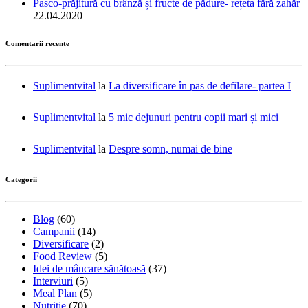
Pasco-prăjitură cu brânză și fructe de pădure- rețeta fără zahăr
22.04.2020
Comentarii recente
Suplimentvital
la
La diversificare în pas de defilare- partea I
Suplimentvital
la
5 mic dejunuri pentru copii mari și mici
Suplimentvital
la
Despre somn, numai de bine
Categorii
Blog
(60)
Campanii
(14)
Diversificare
(2)
Food Review
(5)
Idei de mâncare sănătoasă
(37)
Interviuri
(5)
Meal Plan
(5)
Nutriție
(70)