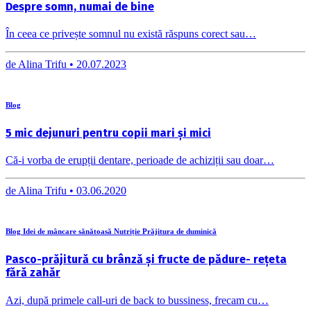
Despre somn, numai de bine
În ceea ce privește somnul nu există răspuns corect sau…
de
Alina Trifu •
20.07.2023
Blog
5 mic dejunuri pentru copii mari și mici
Că-i vorba de erupții dentare, perioade de achiziții sau doar…
de
Alina Trifu •
03.06.2020
Blog Idei de mâncare sănătoasă Nutriție Prăjitura de duminică
Pasco-prăjitură cu brânză și fructe de pădure- rețeta
fără zahăr
Azi, după primele call-uri de back to bussiness, frecam cu…