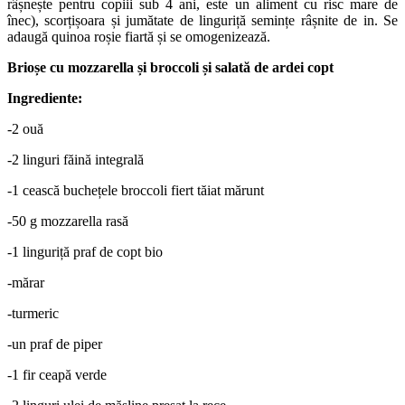
râșnește pentru copiii sub 4 ani, este un aliment cu risc mare de
înec), scorțișoara și jumătate de linguriță semințe râșnite de in. Se
adaugă quinoa roșie fiartă și se omogenizează.
Brioșe cu mozzarella și broccoli și salată de ardei copt
Ingrediente:
-2 ouă
-2 linguri făină integrală
-1 cească buchețele broccoli fiert tăiat mărunt
-50 g mozzarella rasă
-1 linguriță praf de copt bio
-mărar
-turmeric
-un praf de piper
-1 fir ceapă verde