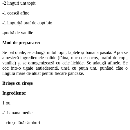
-2 linguri unt topit
-1 cească afine
-1 linguriță praf de copt bio
-pudră de vanilie
Mod de preparare:
Se bat ouăle, se adaugă untul topit, laptele și banana pasată. Apoi se
amestecă ingredientele solide (făina, nuca de cocos, praful de copt,
vanilia) și se omogenizează cu cele lichide. Se adaugă afinele. Se
coc intr-o tigaie antiaderentă, unsă cu puțin unt, punând câte o
lingură mare de aluat pentru fiecare pancake.
Brioșe cu cireșe
Ingrediente:
1 ou
-1 banana medie
– cireșe fără sâmburi