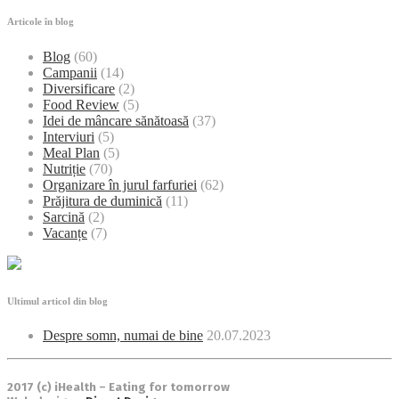
Articole în blog
Blog
(60)
Campanii
(14)
Diversificare
(2)
Food Review
(5)
Idei de mâncare sănătoasă
(37)
Interviuri
(5)
Meal Plan
(5)
Nutriție
(70)
Organizare în jurul farfuriei
(62)
Prăjitura de duminică
(11)
Sarcină
(2)
Vacanțe
(7)
Ultimul articol din blog
Despre somn, numai de bine
20.07.2023
2017 (c) iHealth – Eating for tomorrow