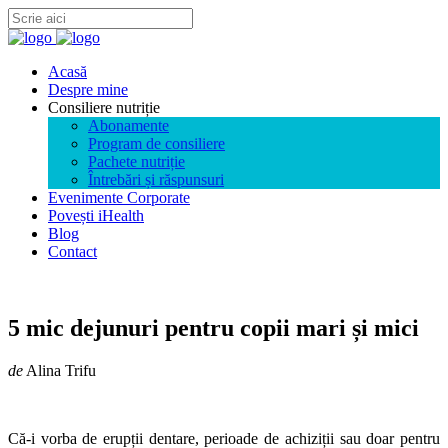
Acasă
Despre mine
Consiliere nutriție
Abonamente
Program de consiliere
Pachete nutriție
Întrebări și răspunsuri
Evenimente Corporate
Povești iHealth
Blog
Contact
5 mic dejunuri pentru copii mari și mici
de
Alina Trifu
Că-i vorba de erupții dentare, perioade de achiziții sau doar pentru