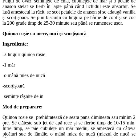
Fulgii de ovăz, semințele de chia, cubulețele de măr și 3 petale de
anason stelat se fierb în lapte până când lichidul este absorbit. Se
lasă amestecul la răcit, se scot petalele de anason și se adaugă vanilia
și scorțișoara. Se pun biscuiții cu lingura pe hârtie de copt și se coc
la 200 grade timp de 25-30 minute sau până se rumenesc ușor.
Quinoa roșie cu mere, nuci și scorțișoară
Ingrediente:
-3 linguri quinoa roșie
-1 măr
-o mână miez de nucă
-scorțișoară
-semințe râșnite de in
Mod de preparare:
Quinoa rosie se prehidratează de seara pana dimineata sau minim 2
ore. Se clătește sub jet de apă rece și se fierbe timp de 10-15 min.
Între timp, se taie cubulețe un măr mediu, se amestecă cu câteva
picături suc de lămâie, o mână miez de nucă (miezul de nucă se