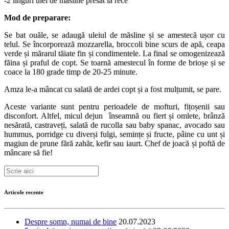
-2 linguri ulei de măsline presat la rece
Mod de preparare:
Se bat ouăle, se adaugă uleiul de măsline și se amestecă ușor cu
telul. Se încorporează mozzarella, broccoli bine scurs de apă, ceapa
verde și mărarul tăiate fin și condimentele. La final se omogenizează
făina și praful de copt. Se toarnă amestecul în forme de brioșe și se
coace la 180 grade timp de 20-25 minute.
Amza le-a mâncat cu salată de ardei copt și a fost mulțumit, se pare.
Aceste variante sunt pentru perioadele de mofturi, fițoșenii sau
disconfort. Altfel, micul dejun înseamnă ou fiert și omlete, brânză
nesărată, castraveți, salată de rucolla sau baby spanac, avocado sau
hummus, porridge cu diverși fulgi, semințe și fructe, pâine cu unt și
magiun de prune fără zahăr, kefir sau iaurt. Chef de joacă și poftă de
mâncare să fie!
Articole recente
Despre somn, numai de bine
20.07.2023