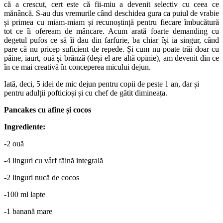
că a crescut, cert este că fii-miu a devenit selectiv cu ceea ce
mănâncă. S-au dus vremurile când deschidea gura ca puiul de vrabie
și primea cu miam-miam și recunoștință pentru fiecare îmbucătură
tot ce îi ofeream de mâncare. Acum arată foarte demanding cu
degetul pufos ce să îi dau din farfurie, ba chiar își ia singur, când
pare că nu pricep suficient de repede. Și cum nu poate trăi doar cu
pâine, iaurt, ouă și brânză (deși el are altă opinie), am devenit din ce
în ce mai creativă în conceperea micului dejun.
Iată, deci, 5 idei de mic dejun pentru copii de peste 1 an, dar și
pentru adulții pofticioși și cu chef de gătit dimineața.
Pancakes cu afine și cocos
Ingrediente:
-2 ouă
-4 linguri cu vârf făină integrală
-2 linguri nucă de cocos
-100 ml lapte
-1 banană mare