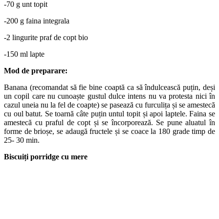
-70 g unt topit
-200 g faina integrala
-2 lingurite praf de copt bio
-150 ml lapte
Mod de preparare:
Banana (recomandat să fie bine coaptă ca să îndulcească puțin, deși
un copil care nu cunoaște gustul dulce intens nu va protesta nici în
cazul uneia nu la fel de coapte) se pasează cu furculița și se amestecă
cu oul batut. Se toarnă câte puțin untul topit și apoi laptele. Faina se
amestecă cu praful de copt și se încorporează. Se pune aluatul în
forme de brioșe, se adaugă fructele și se coace la 180 grade timp de
25- 30 min.
Biscuiți porridge cu mere