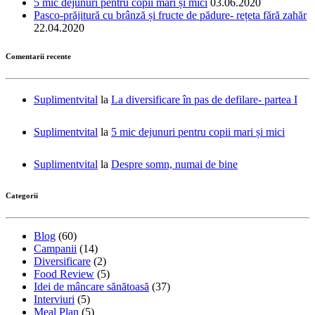
5 mic dejunuri pentru copii mari și mici
03.06.2020
Pasco-prăjitură cu brânză și fructe de pădure- rețeta fără zahăr
22.04.2020
Comentarii recente
Suplimentvital
la
La diversificare în pas de defilare- partea I
Suplimentvital
la
5 mic dejunuri pentru copii mari și mici
Suplimentvital
la
Despre somn, numai de bine
Categorii
Blog
(60)
Campanii
(14)
Diversificare
(2)
Food Review
(5)
Idei de mâncare sănătoasă
(37)
Interviuri
(5)
Meal Plan
(5)