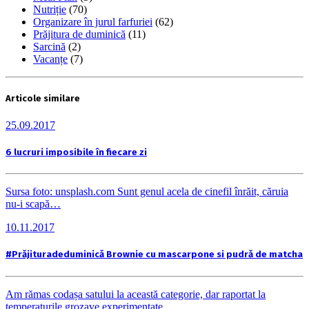
Nutriție
(70)
Organizare în jurul farfuriei
(62)
Prăjitura de duminică
(11)
Sarcină
(2)
Vacanțe
(7)
Articole similare
25.09.2017
6 lucruri imposibile în fiecare zi
Sursa foto: unsplash.com Sunt genul acela de cinefil înrăit, căruia
nu-i scapă…
10.11.2017
#Prăjituradeduminică Brownie cu mascarpone si pudră de matcha
Am rămas codașa satului la această categorie, dar raportat la
temperaturile grozave experimentate…