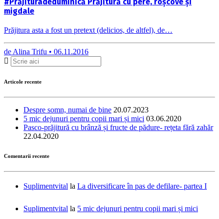
#Prăjituradeduminică Prăjitură cu pere, roșcove și
migdale
Prăjitura asta a fost un pretext (delicios, de altfel), de…
de
Alina Trifu •
06.11.2016
Articole recente
Despre somn, numai de bine
20.07.2023
5 mic dejunuri pentru copii mari și mici
03.06.2020
Pasco-prăjitură cu brânză și fructe de pădure- rețeta fără zahăr
22.04.2020
Comentarii recente
Suplimentvital
la
La diversificare în pas de defilare- partea I
Suplimentvital
la
5 mic dejunuri pentru copii mari și mici