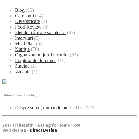
Blog
(60)
Campanii
(14)
Diversificare
(2)
Food Review
(5)
Idei de mâncare sănătoasă
(37)
Interviuri
(5)
Meal Plan
(5)
Nutriție
(70)
Organizare în jurul farfuriei
(62)
Prăjitura de duminică
(11)
Sarcină
(2)
Vacanțe
(7)
Ultimul articol din blog
Despre somn, numai de bine
20.07.2023
2017 (c) iHealth – Eating for tomorrow
Web design -
Direct Design