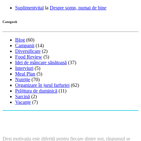
Suplimentvital
la
Despre somn, numai de bine
Categorii
Blog
(60)
Campanii
(14)
Diversificare
(2)
Food Review
(5)
Idei de mâncare sănătoasă
(37)
Interviuri
(5)
Meal Plan
(5)
Nutriție
(70)
Organizare în jurul farfuriei
(62)
Prăjitura de duminică
(11)
Sarcină
(2)
Vacanțe
(7)
Deși motivația este diferită pentru fiecare dintre noi, răspunsul se