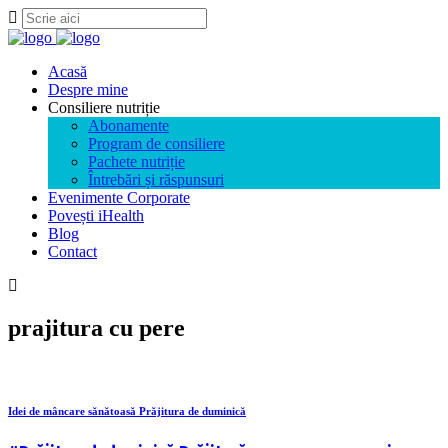
Acasă
Despre mine
Consiliere nutriție
Abonamente
Program de consiliere
Pachete nutriție
Întrebări și răspunsuri
Evenimente Corporate
Povești iHealth
Blog
Contact
prajitura cu pere
Idei de mâncare sănătoasă Prăjitura de duminică