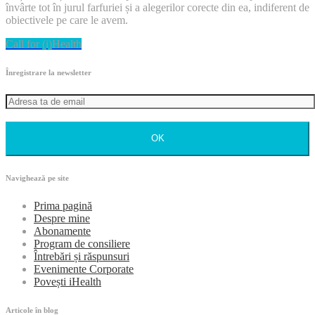
învârte tot în jurul farfuriei și a alegerilor corecte din ea, indiferent de
obiectivele pe care le avem.
Call for (i)Health
Înregistrare la newsletter
OK
Navighează pe site
Prima pagină
Despre mine
Abonamente
Program de consiliere
Întrebări și răspunsuri
Evenimente Corporate
Povești iHealth
Articole în blog