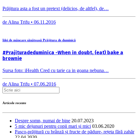
Prăjitura asta a fost un pretext (delicios, de altfel), de…
de
Alina Trifu •
06.11.2016
Idei de mâncare sănătoasă Prăjitura de duminică
#Prajituradeduminica -When in doubt, (eat) bake a
brownie
Sursa foto: iHealth Cred cu tarie ca in goana nebuna…
de
Alina Trifu •
07.06.2016
Articole recente
Despre somn, numai de bine
20.07.2023
5 mic dejunuri pentru copii mari și mici
03.06.2020
Pasco-prăjitură cu brânză și fructe de pădure- rețeta fără zahăr
22.04.2020