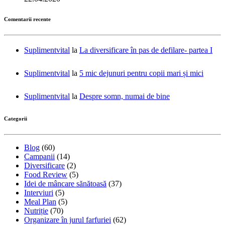
Comentarii recente
Suplimentvital
la
La diversificare în pas de defilare- partea I
Suplimentvital
la
5 mic dejunuri pentru copii mari și mici
Suplimentvital
la
Despre somn, numai de bine
Categorii
Blog
(60)
Campanii
(14)
Diversificare
(2)
Food Review
(5)
Idei de mâncare sănătoasă
(37)
Interviuri
(5)
Meal Plan
(5)
Nutriție
(70)
Organizare în jurul farfuriei
(62)