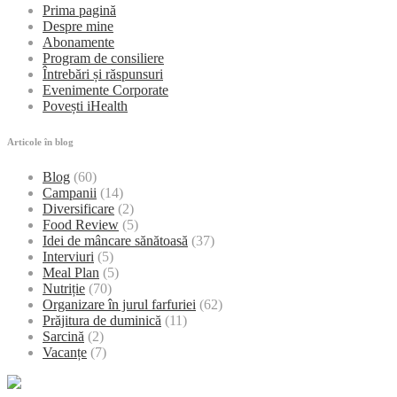
Prima pagină
Despre mine
Abonamente
Program de consiliere
Întrebări și răspunsuri
Evenimente Corporate
Povești iHealth
Articole în blog
Blog
(60)
Campanii
(14)
Diversificare
(2)
Food Review
(5)
Idei de mâncare sănătoasă
(37)
Interviuri
(5)
Meal Plan
(5)
Nutriție
(70)
Organizare în jurul farfuriei
(62)
Prăjitura de duminică
(11)
Sarcină
(2)
Vacanțe
(7)