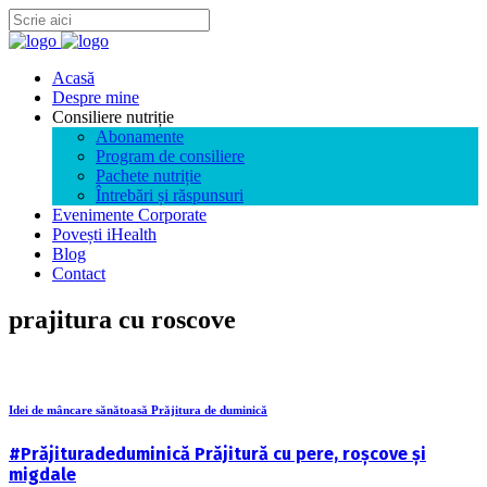
Acasă
Despre mine
Consiliere nutriție
Abonamente
Program de consiliere
Pachete nutriție
Întrebări și răspunsuri
Evenimente Corporate
Povești iHealth
Blog
Contact
prajitura cu roscove
Idei de mâncare sănătoasă Prăjitura de duminică
#Prăjituradeduminică Prăjitură cu pere, roșcove și
migdale