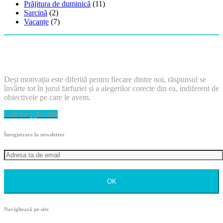
Prăjitura de duminică
(11)
Sarcină
(2)
Vacanțe
(7)
Deși motivația este diferită pentru fiecare dintre noi, răspunsul se
învârte tot în jurul farfuriei și a alegerilor corecte din ea, indiferent de
obiectivele pe care le avem.
Call for (i)Health
Înregistrare la newsletter
OK
Navighează pe site