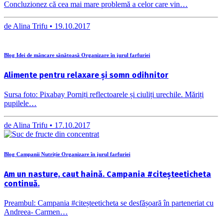
Concluzionez că cea mai mare problemă a celor care vin…
de
Alina Trifu •
19.10.2017
Blog Idei de mâncare sănătoasă Organizare în jurul farfuriei
Alimente pentru relaxare și somn odihnitor
Sursa foto: Pixabay Porniți reflectoarele și ciuliți urechile. Măriți
pupilele…
de
Alina Trifu •
17.10.2017
Blog Campanii Nutriție Organizare în jurul farfuriei
Am un nasture, caut haină. Campania #citeșteeticheta
continuă.
Preambul: Campania #citeșteeticheta se desfășoară în parteneriat cu
Andreea- Carmen…