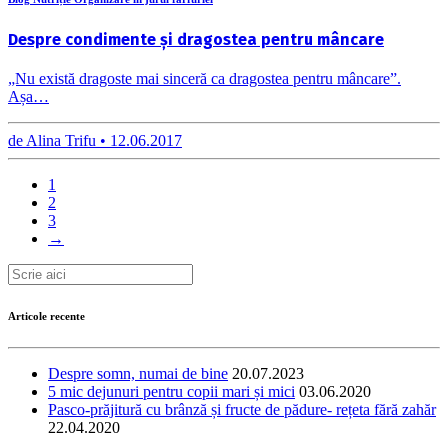
Despre condimente și dragostea pentru mâncare
„Nu există dragoste mai sinceră ca dragostea pentru mâncare”.
Așa…
de
Alina Trifu •
12.06.2017
1
2
3
→
Articole recente
Despre somn, numai de bine
20.07.2023
5 mic dejunuri pentru copii mari și mici
03.06.2020
Pasco-prăjitură cu brânză și fructe de pădure- rețeta fără zahăr
22.04.2020