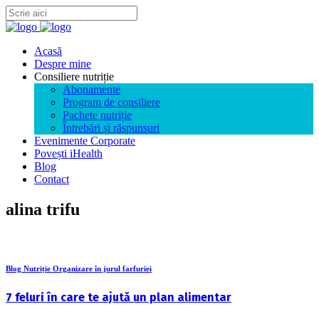
Acasă
Despre mine
Consiliere nutriție
Abonamente
Program de consiliere
Pachete nutriție
Întrebări și răspunsuri
Evenimente Corporate
Povești iHealth
Blog
Contact
alina trifu
Blog Nutriție Organizare în jurul farfuriei
7 feluri în care te ajută un plan alimentar