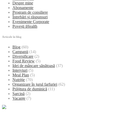
Despre mine
Abonamente
Program de consiliere
Întrebări și răspunsuri
Evenimente Corporate
Povești iHealth
Articole în blog
Blog
(60)
Campanii
(14)
Diversificare
(2)
Food Review
(5)
Idei de mâncare sănătoasă
(37)
Interviuri
(5)
Meal Plan
(5)
Nutriție
(70)
Organizare în jurul farfuriei
(62)
Prăjitura de duminică
(11)
Sarcină
(2)
Vacanțe
(7)