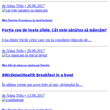
de
Alina Trifu •
26.06.2017
Blog Nutriție Organizare în jurul farfuriei
Porția cea de toate zilele. Cât este sănătos să mâncăm?
Una dintre fricile celor care vin la consiliere (dincolo de…
de
Alina Trifu •
20.06.2017
Blog Idei de mâncare sănătoasă Nutriție
#MicDejuniHealth Breakfast in a bowl
În ultima vreme am acest fetiș al mic- dejunului în…
de
Alina Trifu •
13.06.2017
Blog Nutriție Organizare în jurul farfuriei