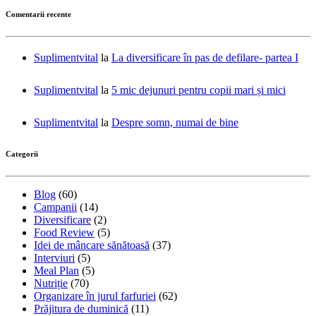
Comentarii recente
Suplimentvital
la
La diversificare în pas de defilare- partea I
Suplimentvital
la
5 mic dejunuri pentru copii mari și mici
Suplimentvital
la
Despre somn, numai de bine
Categorii
Blog
(60)
Campanii
(14)
Diversificare
(2)
Food Review
(5)
Idei de mâncare sănătoasă
(37)
Interviuri
(5)
Meal Plan
(5)
Nutriție
(70)
Organizare în jurul farfuriei
(62)
Prăjitura de duminică
(11)