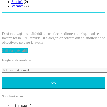
Sarcină
(2)
Vacanțe
(7)
Deși motivația este diferită pentru fiecare dintre noi, răspunsul se
învârte tot în jurul farfuriei și a alegerilor corecte din ea, indiferent de
obiectivele pe care le avem.
Call for (i)Health
Înregistrare la newsletter
OK
Navighează pe site
Prima pagină