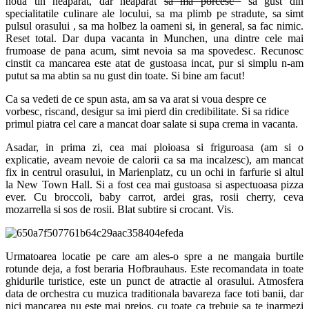
noua tin neaparat, dar neaparat
sa ma porcesc
sa gust din
specialitatile culinare ale locului, sa ma plimb pe stradute, sa simt
pulsul orasului , sa ma holbez la oameni si, in general, sa fac nimic.
Reset total. Dar dupa vacanta in Munchen, una dintre cele mai
frumoase de pana acum, simt nevoia sa ma spovedesc. Recunosc
cinstit ca mancarea este atat de gustoasa incat, pur si simplu n-am
putut sa ma abtin sa nu gust din toate. Si bine am facut!
Ca sa vedeti de ce spun asta, am sa va arat si voua despre ce
vorbesc, riscand, desigur sa imi pierd din credibilitate. Si sa ridice
primul piatra cel care a mancat doar salate si supa crema in vacanta.
Asadar, in prima zi, cea mai ploioasa si friguroasa (am si o
explicatie, aveam nevoie de calorii ca sa ma incalzesc), am mancat
fix in centrul orasului, in Marienplatz, cu un ochi in farfurie si altul
la New Town Hall. Si a fost cea mai gustoasa si aspectuoasa pizza
ever. Cu broccoli, baby carrot, ardei gras, rosii cherry, ceva
mozarrella si sos de rosii. Blat subtire si crocant. Vis.
Urmatoarea locatie pe care am ales-o spre a ne mangaia burtile
rotunde deja, a fost beraria Hofbrauhaus. Este recomandata in toate
ghidurile turistice, este un punct de atractie al orasului. Atmosfera
data de orchestra cu muzica traditionala bavareza face toti banii, dar
nici mancarea nu este mai prejos, cu toate ca trebuie sa te inarmezi