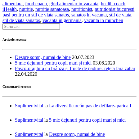
alimentara
,
food coach
,
ghid alimentar in vacanta
,
health coach
,
iHealth
,
nutritie
,
nutritie sanatoasa
,
nutritionist
,
nutritionist bucuresti
,
pasi pentru un stil de viata sanatos
,
sanatos in vacanta
,
stil de viata
,
stil de viata sanatos
,
vacanta in germania
,
vacanta in munchen
Articole recente
Despre somn, numai de bine
20.07.2023
5 mic dejunuri pentru copii mari și mici
03.06.2020
Pasco-prăjitură cu brânză și fructe de pădure- rețeta fără zahăr
22.04.2020
Comentarii recente
Suplimentvital
la
La diversificare în pas de defilare- partea I
Suplimentvital
la
5 mic dejunuri pentru copii mari și mici
Suplimentvital
la
Despre somn, numai de bine