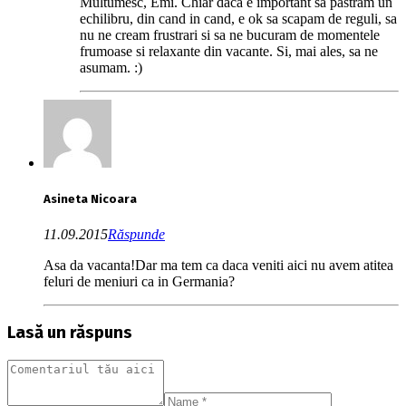
Multumesc, Emi. Chiar daca e important sa pastram un
echilibru, din cand in cand, e ok sa scapam de reguli, sa
nu ne cream frustrari si sa ne bucuram de momentele
frumoase si relaxante din vacante. Si, mai ales, sa ne
asumam. :)
Asineta Nicoara
11.09.2015
Răspunde
Asa da vacanta!Dar ma tem ca daca veniti aici nu avem atitea
feluri de meniuri ca in Germania?
Lasă un răspuns