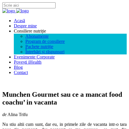
Acasă
Despre mine
Consiliere nutriție
Abonamente
Program de consiliere
Pachete nutriție
Întrebări și răspunsuri
Evenimente Corporate
Povești iHealth
Blog
Contact
Munchen Gourmet sau ce a mancat food
coachu’ in vacanta
de
Alina Trifu
Nu stiu altii cum sunt, dar eu, in primele zile de vacanta intr-o tara