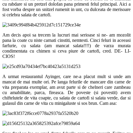
cu rabdare si un pretzel dolofan pana primesti felul principal. Aici a
fost vorba despre un snitzel rumenit in unt, cu dulceata de merisoare
si celebra salata de cartofi.
Am decis apoi sa trecem la lucruri mai serioase si ne- am mozolit
pana la coate cu niste carnati cinstiti, nemtesti. Cinci feluri in aceeasi
farfurie, cu salata (am mancat salata!!!!) de varza murata
condimentata cu chimen si ceva piure de cartofi, cred. DE- LI-
CIOS!
A urmat restaurantul Ayinger, care ne-a placut mult si unde am
mancat de mai multe ori. Pe langa felurile de mancare din carne de
vita preparata exemplar, am avut parte si de chelneri care zambeau
cu amabilitate, parca, fireasca. De poveste (si povestit) avem
chiftelutele de vita coapte, cu salata de cartofi si salata verde, dar si
gulasul din carne de vita cu minigaluste si sos brun. Cam asa: