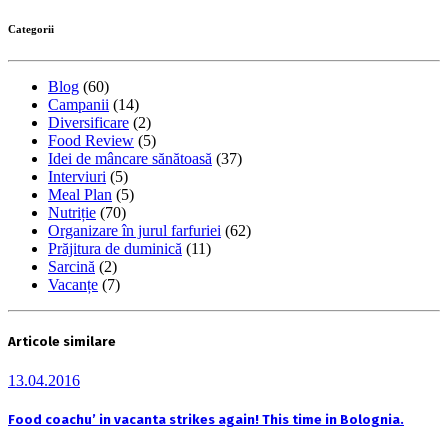
Categorii
Blog
(60)
Campanii
(14)
Diversificare
(2)
Food Review
(5)
Idei de mâncare sănătoasă
(37)
Interviuri
(5)
Meal Plan
(5)
Nutriție
(70)
Organizare în jurul farfuriei
(62)
Prăjitura de duminică
(11)
Sarcină
(2)
Vacanțe
(7)
Articole similare
13.04.2016
Food coachu’ in vacanta strikes again! This time in Bolognia.