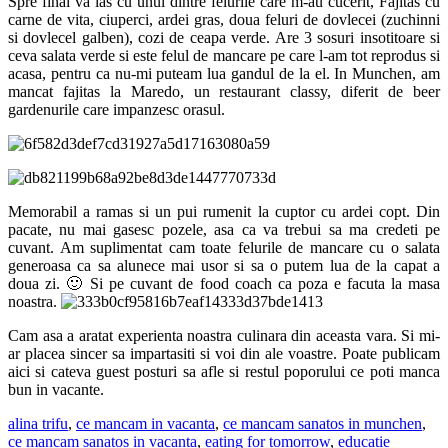
Spre final va las cu unul dintre felurile care m-au cucerit, Fajitas cu
carne de vita, ciuperci, ardei gras, doua feluri de dovlecei (zuchinni
si dovlecel galben), cozi de ceapa verde. Are 3 sosuri insotitoare si
ceva salata verde si este felul de mancare pe care l-am tot reprodus si
acasa, pentru ca nu-mi puteam lua gandul de la el. In Munchen, am
mancat fajitas la Maredo, un restaurant classy, diferit de beer
gardenurile care impanzesc orasul.
Memorabil a ramas si un pui rumenit la cuptor cu ardei copt. Din
pacate, nu mai gasesc pozele, asa ca va trebui sa ma credeti pe
cuvant. Am suplimentat cam toate felurile de mancare cu o salata
generoasa ca sa alunece mai usor si sa o putem lua de la capat a
doua zi. 🙂 Si pe cuvant de food coach ca poza e facuta la masa
noastra.
Cam asa a aratat experienta noastra culinara din aceasta vara. Si mi-
ar placea sincer sa impartasiti si voi din ale voastre. Poate publicam
aici si cateva guest posturi sa afle si restul poporului ce poti manca
bun in vacante.
alina trifu
,
ce mancam in vacanta
,
ce mancam sanatos in munchen
,
ce mancam sanatos in vacanta
,
eating for tomorrow
,
educatie