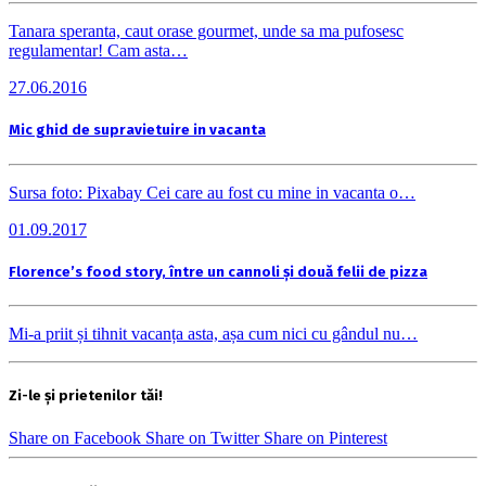
Tanara speranta, caut orase gourmet, unde sa ma pufosesc
regulamentar! Cam asta…
27.06.2016
Mic ghid de supravietuire in vacanta
Sursa foto: Pixabay Cei care au fost cu mine in vacanta o…
01.09.2017
Florence’s food story, între un cannoli și două felii de pizza
Mi-a priit și tihnit vacanța asta, așa cum nici cu gândul nu…
Zi-le și prietenilor tăi!
Share on Facebook
Share on Twitter
Share on Pinterest