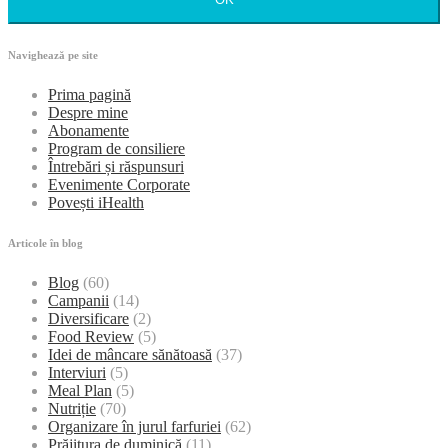
Navighează pe site
Prima pagină
Despre mine
Abonamente
Program de consiliere
Întrebări și răspunsuri
Evenimente Corporate
Povești iHealth
Articole în blog
Blog
(60)
Campanii
(14)
Diversificare
(2)
Food Review
(5)
Idei de mâncare sănătoasă
(37)
Interviuri
(5)
Meal Plan
(5)
Nutriție
(70)
Organizare în jurul farfuriei
(62)
Prăjitura de duminică
(11)