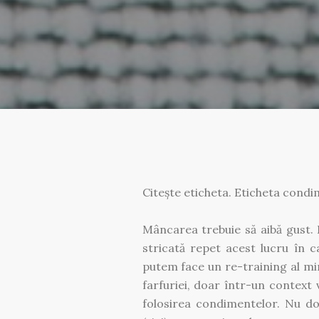
Citește eticheta. Eticheta condi
Mâncarea trebuie să aibă gust.
stricată repet acest lucru în c
putem face un re-training al minț
farfuriei, doar într-un context v
folosirea condimentelor. Nu do