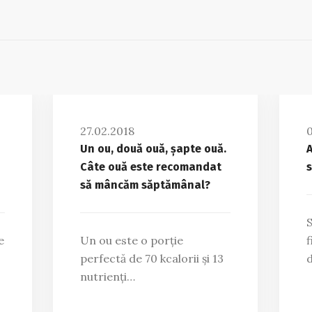
27.02.2018
0
Un ou, două ouă, șapte ouă.
A
Câte ouă este recomandat
s
să mâncăm săptămânal?
S
e
Un ou este o porție
f
perfectă de 70 kcalorii și 13
d
nutrienți…