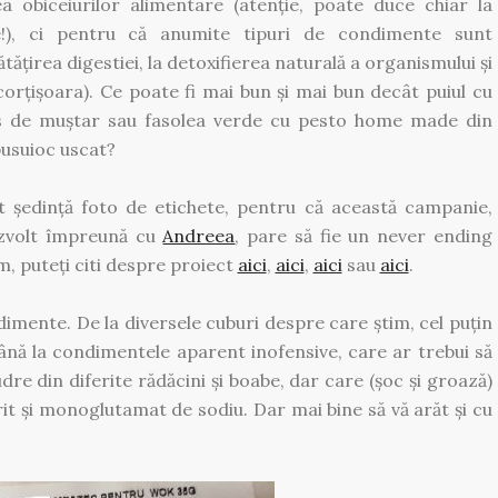
ea obiceiurilor alimentare (atenție, poate duce chiar la
), ci pentru că anumite tipuri de condimente sunt
tățirea digestiei, la detoxifierea naturală a organismului și
scorțișoara). Ce poate fi mai bun și mai bun decât puiul cu
os de muștar sau fasolea verde cu pesto home made din
busuioc uscat?
t ședință foto de etichete, pentru că această campanie,
ezvolt împreună cu
Andreea
, pare să fie un never ending
m, puteți citi despre proiect
aici
,
aici
,
aici
sau
aici
.
imente. De la diversele cuburi despre care știm, cel puțin
până la condimentele aparent inofensive, care ar trebui să
dre din diferite rădăcini și boabe, dar care (șoc și groază)
rit și monoglutamat de sodiu. Dar mai bine să vă arăt și cu