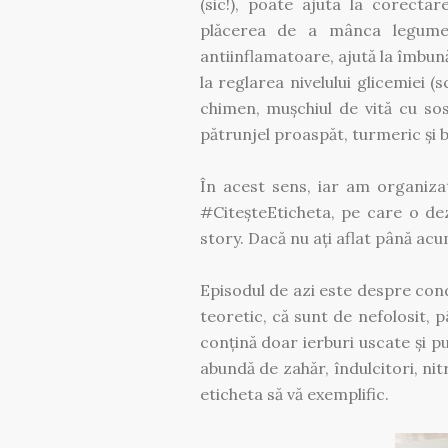
(sic!), poate ajuta la corectar
plăcerea de a mânca legume!
antiinflamatoare, ajută la îmbună
la reglarea nivelului glicemiei (
chimen, mușchiul de vită cu s
pătrunjel proaspăt, turmeric și 
În acest sens, iar am organiza
#CiteșteEticheta, pe care o d
story. Dacă nu ați aflat până acu
Episodul de azi este despre cond
teoretic, că sunt de nefolosit, 
conțină doar ierburi uscate și pu
abundă de zahăr, îndulcitori, nit
eticheta să vă exemplific.