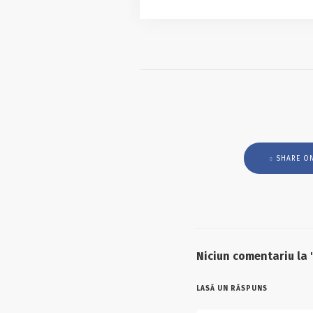
SHARE O
Niciun comentariu la
LASĂ UN RĂSPUNS