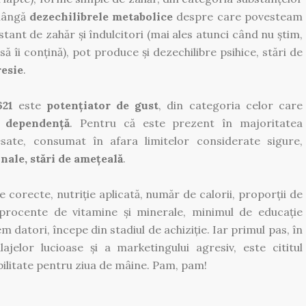
 lângă
dezechilibrele metabolice
despre care povesteam
tant de zahăr și îndulcitori (mai ales atunci când nu știm,
ă îi conțină), pot produce și dezechilibre psihice, stări de
esie
.
621
este
potențiator de gust
, din categoria celor care
i,
dependență
. Pentru că este prezent în majoritatea
sate, consumat în afara limitelor considerate sigure,
nale, stări de amețeală
.
 corecte, nutriție aplicată, număr de calorii, proporții de
i procente de vitamine și minerale, minimul de educație
m datori, începe din stadiul de achiziție. Iar primul pas, în
ajelor lucioase și a marketingului agresiv, este cititul
abilitate pentru ziua de mâine. Pam, pam!