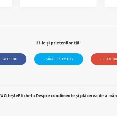
Zi-le și prietenilor tăi!
N FACEBOOK
SHARE ON TWITTER
SHARE ON
 "#CiteșteEticheta Despre condimente și plăcerea de a mâ