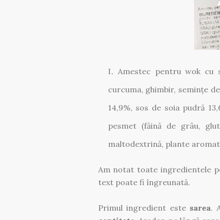
Amestec pentru wok cu su
curcuma, ghimbir, semințe de 
14,9%, sos de soia pudră 13,6
pesmet (făină de grâu, glu
maltodextrină, plante aromati
Am notat toate ingredientele pe
text poate fi îngreunată.
Primul ingredient este
sarea
. 