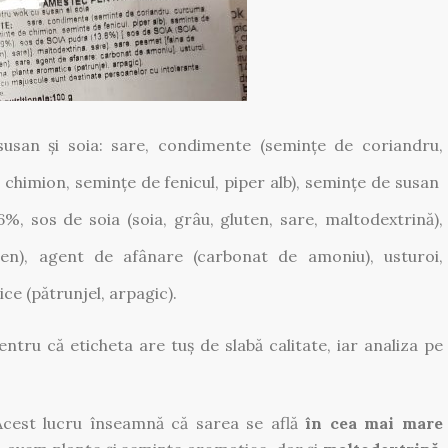
san și soia: sare, condimente (semințe de coriandru,
chimion, semințe de fenicul, piper alb), semințe de susan
%, sos de soia (soia, grâu, gluten, sare, maltodextrină),
ten), agent de afânare (carbonat de amoniu), usturoi,
ce (pătrunjel, arpagic).
ntru că eticheta are tuș de slabă calitate, iar analiza pe
Acest lucru înseamnă că sarea se află
în cea mai mare