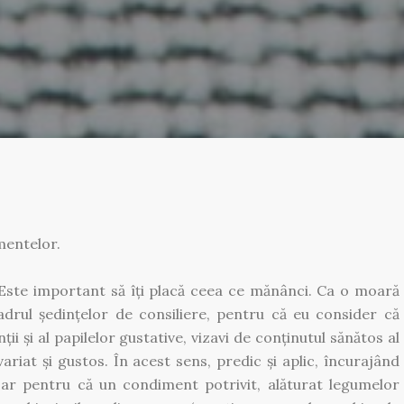
mentelor.
 Este important să îți placă ceea ce mănânci. Ca o moară
adrul ședințelor de consiliere, pentru că eu consider că
ii și al papilelor gustative, vizavi de conținutul sănătos al
ariat și gustos. În acest sens, predic și aplic, încurajând
ar pentru că un condiment potrivit, alăturat legumelor