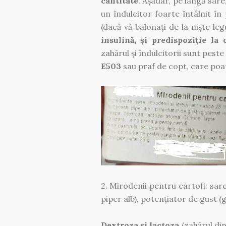
cantitate
. Așadar, pe lângă sar
un îndulcitor foarte întâlnit 
(dacă vă balonați de la niște leg
insulină, și predispoziție la 
zahărul și îndulcitorii sunt peste
E503
sau praf de copt, care po
2. Mirodenii pentru cartofi: sar
piper alb), potențiator de gust 
Dextroza și lactoza
(zahărul din