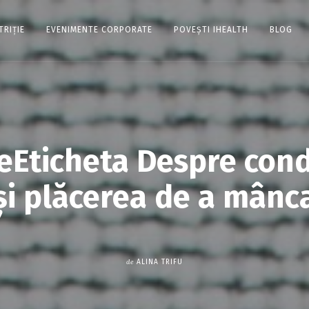
TRIȚIE
EVENIMENTE CORPORATE
POVEȘTI IHEALTH
BLOG
teEticheta Despre con
și plăcerea de a mânc
de
ALINA TRIFU