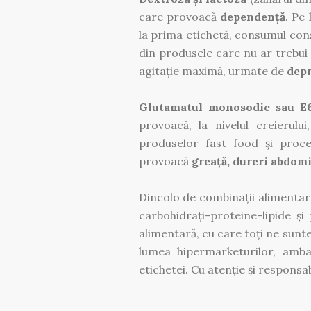
care provoacă
dependență
. Pe
la prima etichetă, consumul cons
din produsele care nu ar trebui s
agitație maximă, urmate de
depr
Glutamatul monosodic sau E
provoacă, la nivelul creierulu
produselor fast food și proce
provoacă
greață, dureri abdomi
Dincolo de combinații alimentare
carbohidrați-proteine-lipide ș
alimentară, cu care toți ne sunte
lumea hipermarketurilor, ambal
etichetei. Cu atenție și respons