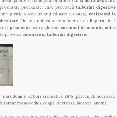
e, avem plante și semințe aromatice, dar și
maltodextrină
,
în produsele procesate, care provoacă
tulburări digestive
ume și vită la wok, să știți că asta e cauza),
rezistență la
obezitate
(da, nu mâncăm condimente cu lingura, însă
 tot),
pesmet
(cu extra gluten),
carbonat de amoniu, adică
ate provoca
balonare și tulburări digestive
.
e, mirodenii și ierburi aromatice 28% (pătrunjel, nucșoară,
(glutamat monosodic), ceapă, dextroză, lactoză, aromă.
 lapte), forme simple de zahăr, din categoria substanțelor