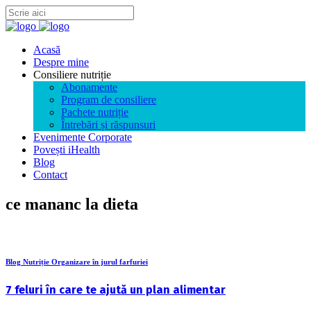
Acasă
Despre mine
Consiliere nutriție
Abonamente
Program de consiliere
Pachete nutriție
Întrebări și răspunsuri
Evenimente Corporate
Povești iHealth
Blog
Contact
ce mananc la dieta
Blog Nutriție Organizare în jurul farfuriei
7 feluri în care te ajută un plan alimentar