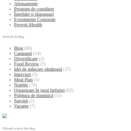
Abonamente
Program de consiliere
Întrebări și răspunsuri
Evenimente Corporate
Povești iHealth
Articole în blog
Blog
(60)
Campanii
(14)
Diversificare
(2)
Food Review
(5)
Idei de mâncare sănătoasă
(37)
Interviuri
(5)
Meal Plan
(5)
Nutriție
(70)
Organizare în jurul farfuriei
(62)
Prăjitura de duminică
(11)
Sarcină
(2)
Vacanțe
(7)
Ultimul articol din blog