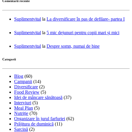
Comentarii recente
Suplimentvital
la
La diversificare în pas de defilare- partea I
Suplimentvital
la
5 mic dejunuri pentru copii mari și mici
Suplimentvital
la
Despre somn, numai de bine
Categorii
Blog
(60)
Campanii
(14)
Diversificare
(2)
Food Review
(5)
Idei de mâncare sănătoasă
(37)
Interviuri
(5)
Meal Plan
(5)
Nutriție
(70)
Organizare în jurul farfuriei
(62)
Prăjitura de duminică
(11)
Sarcină
(2)