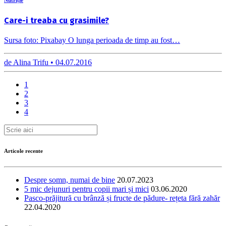
Care-i treaba cu grasimile?
Sursa foto: Pixabay O lunga perioada de timp au fost…
de
Alina Trifu •
04.07.2016
1
2
3
4
Articole recente
Despre somn, numai de bine
20.07.2023
5 mic dejunuri pentru copii mari și mici
03.06.2020
Pasco-prăjitură cu brânză și fructe de pădure- rețeta fără zahăr
22.04.2020