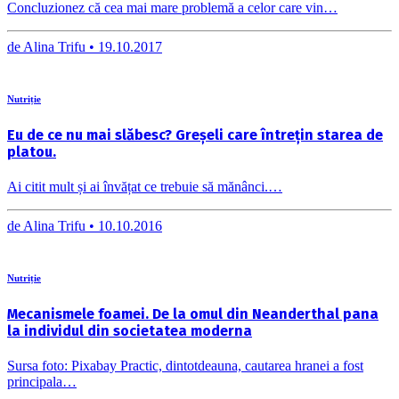
Concluzionez că cea mai mare problemă a celor care vin…
de
Alina Trifu •
19.10.2017
Nutriție
Eu de ce nu mai slăbesc? Greșeli care întrețin starea de
platou.
Ai citit mult și ai învățat ce trebuie să mănânci.…
de
Alina Trifu •
10.10.2016
Nutriție
Mecanismele foamei. De la omul din Neanderthal pana
la individul din societatea moderna
Sursa foto: Pixabay Practic, dintotdeauna, cautarea hranei a fost
principala…