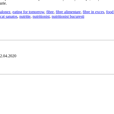
urie.
balonez
,
eating for tomorrow
,
fibre
,
fibre alimentare
,
fibre in exces
,
food
cat sanatos
,
nutritie
,
nutritionist
,
nutritionist bucuresti
2.04.2020