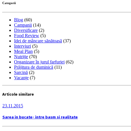
Categorii
Blog
(60)
Campanii
(14)
Diversificare
(2)
Food Review
(5)
Idei de mâncare sănătoasă
(37)
Interviuri
(5)
Meal Plan
(5)
Nutriție
(70)
Organizare în jurul farfuriei
(62)
Prăjitura de duminică
(11)
Sarcină
(2)
Vacanțe
(7)
Articole similare
23.11.2015
Sarea in bucate- intre basm si realitate