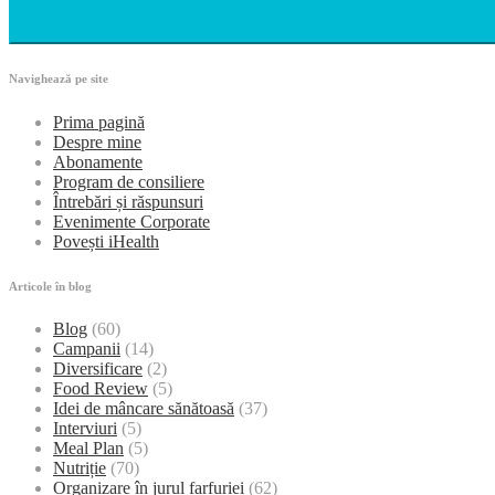
Navighează pe site
Prima pagină
Despre mine
Abonamente
Program de consiliere
Întrebări și răspunsuri
Evenimente Corporate
Povești iHealth
Articole în blog
Blog
(60)
Campanii
(14)
Diversificare
(2)
Food Review
(5)
Idei de mâncare sănătoasă
(37)
Interviuri
(5)
Meal Plan
(5)
Nutriție
(70)
Organizare în jurul farfuriei
(62)