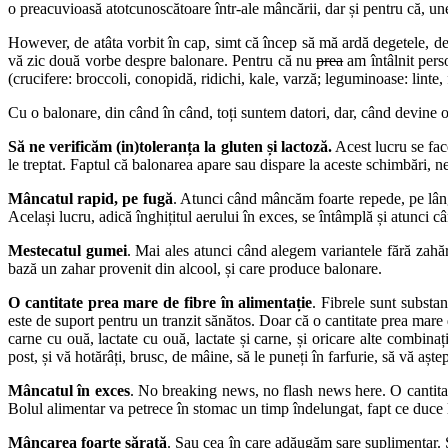
o preacuvioasă atotcunoscătoare într-ale mâncării, dar și pentru că, un
However, de atâta vorbit în cap, simt că încep să mă ardă degetele, de
vă zic două vorbe despre balonare. Pentru că nu
prea
am întâlnit pers
(crucifere: broccoli, conopidă, ridichi, kale, varză; leguminoase: linte, f
Cu o balonare, din când în când, toți suntem datori, dar, când devine o
Să ne verificăm (in)toleranța la gluten și lactoză.
Acest lucru se face
le treptat. Faptul că balonarea apare sau dispare la aceste schimbări, ne
Mâncatul rapid, pe fugă
. Atunci când mâncăm foarte repede, pe lân
Același lucru, adică înghițitul aerului în exces, se întâmplă și atunci 
Mestecatul gumei
. Mai ales atunci când alegem variantele fără zahăr
bază un zahar provenit din alcool, și care produce balonare.
O cantitate prea mare de fibre în alimentație
. Fibrele sunt substan
este de suport pentru un tranzit sănătos. Doar că o cantitate prea mare d
carne cu ouă, lactate cu ouă, lactate și carne, și oricare alte combina
post, și vă hotărâți, brusc, de mâine, să le puneți în farfurie, să vă așt
Mâncatul în exces
. No breaking news, no flash news here. O cantitat
Bolul alimentar va petrece în stomac un timp îndelungat, fapt ce duce l
Mâncarea foarte sărată
. Sau cea în care adăugăm sare suplimentar. S