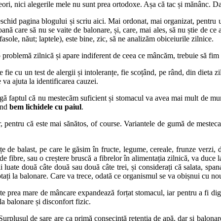
eori, nici alegerile mele nu sunt prea ortodoxe. Așa că tac și mănânc. Da
schid pagina blogului și scriu aici. Mai ordonat, mai organizat, pentru u
oană care să nu se vaite de balonare, și, care, mai ales, să nu știe de c
asole, năut; laptele), este bine, zic, să ne analizăm obiceiurile zilnice.
 problemă zilnică și apare indiferent de ceea ce mâncăm, trebuie să fim a
 fie cu un test de alergii și intoleranțe, fie scoțând, pe rând, din dieta z
 va ajuta la identificarea cauzei.
gă faptul că nu mestecăm suficient și stomacul va avea mai mult de mun
când
bem lichidele cu paiul
.
, pentru că este mai sănătos, of course. Variantele de gumă de mestecat f
țe de balast, pe care le găsim în fructe, legume, cereale, frunze verzi, 
e fibre, sau o creștere bruscă a fibrelor în alimentația zilnică, va duce l
ții luate două câte două sau două câte trei, și considerați că salata, spa
eptați la balonare. Care va trece, odată ce organismul se va obișnui cu nou
e prea mare de mâncare expandează forțat stomacul, iar pentru a fi diger
a balonare și disconfort fizic.
urplusul de sare are ca primă consecință retenția de apă, dar și balonar