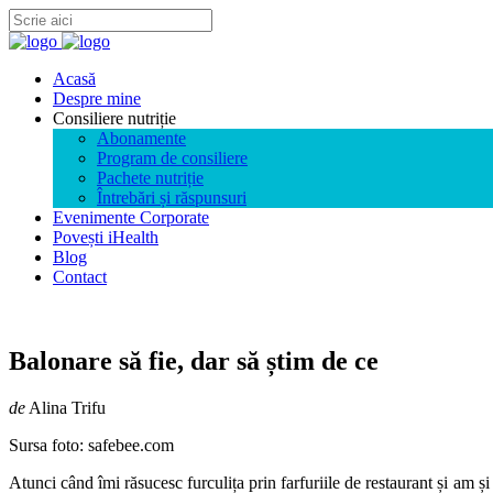
Acasă
Despre mine
Consiliere nutriție
Abonamente
Program de consiliere
Pachete nutriție
Întrebări și răspunsuri
Evenimente Corporate
Povești iHealth
Blog
Contact
Balonare să fie, dar să știm de ce
de
Alina Trifu
Sursa foto: safebee.com
Atunci când îmi răsucesc furculița prin farfuriile de restaurant și am ș