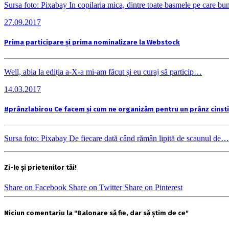
Sursa foto: Pixabay In copilaria mica, dintre toate basmele pe care b
27.09.2017
Prima participare și prima nominalizare la Webstock
Well, abia la ediția a-X-a mi-am făcut și eu curaj să particip…
14.03.2017
#prânzlabirou Ce facem și cum ne organizăm pentru un prânz cinsti
Sursa foto: Pixabay De fiecare dată când rămân lipită de scaunul de…
Zi-le și prietenilor tăi!
Share on Facebook
Share on Twitter
Share on Pinterest
Niciun comentariu la "Balonare să fie, dar să știm de ce"