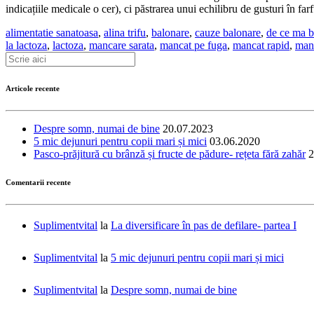
indicațiile medicale o cer), ci păstrarea unui echilibru de gusturi în farf
alimentatie sanatoasa
,
alina trifu
,
balonare
,
cauze balonare
,
de ce ma 
la lactoza
,
lactoza
,
mancare sarata
,
mancat pe fuga
,
mancat rapid
,
man
Articole recente
Despre somn, numai de bine
20.07.2023
5 mic dejunuri pentru copii mari și mici
03.06.2020
Pasco-prăjitură cu brânză și fructe de pădure- rețeta fără zahăr
2
Comentarii recente
Suplimentvital
la
La diversificare în pas de defilare- partea I
Suplimentvital
la
5 mic dejunuri pentru copii mari și mici
Suplimentvital
la
Despre somn, numai de bine