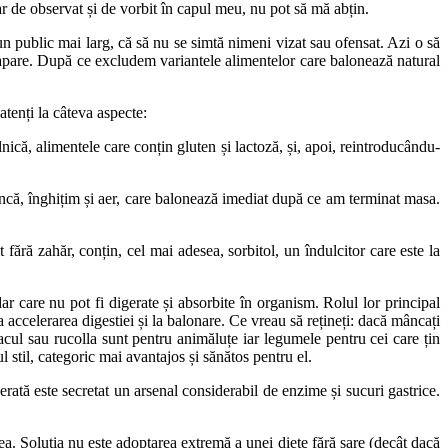
r de observat și de vorbit în capul meu, nu pot să mă abțin.
n public mai larg, că să nu se simtă nimeni vizat sau ofensat. Azi o să
e apare. După ce excludem variantele alimentelor care balonează natural
tenți la câteva aspecte:
ilnică, alimentele care conțin gluten și lactoză, și, apoi, reintroducându-
că, înghițim și aer, care balonează imediat după ce am terminat masa.
ără zahăr, conțin, cel mai adesea, sorbitol, un îndulcitor care este la
dar care nu pot fi digerate și absorbite în organism. Rolul lor principal
a accelerarea digestiei și la balonare. Ce vreau să rețineți: dacă mâncați
nacul sau rucolla sunt pentru animăluțe iar legumele pentru cei care țin
l stil, categoric mai avantajos și sănătos pentru el.
ată este secretat un arsenal considerabil de enzime și sucuri gastrice.
ea. Soluția nu este adoptarea extremă a unei diete fără sare (decât dacă