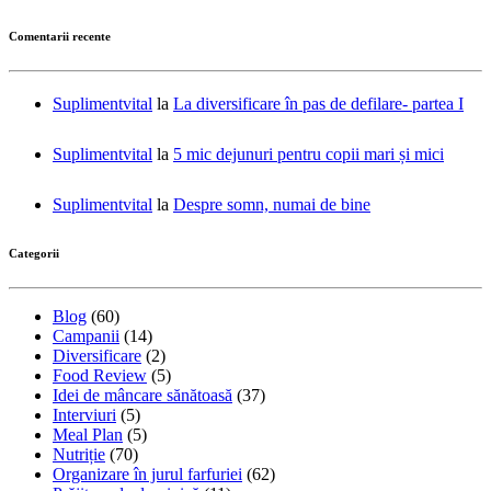
Comentarii recente
Suplimentvital
la
La diversificare în pas de defilare- partea I
Suplimentvital
la
5 mic dejunuri pentru copii mari și mici
Suplimentvital
la
Despre somn, numai de bine
Categorii
Blog
(60)
Campanii
(14)
Diversificare
(2)
Food Review
(5)
Idei de mâncare sănătoasă
(37)
Interviuri
(5)
Meal Plan
(5)
Nutriție
(70)
Organizare în jurul farfuriei
(62)