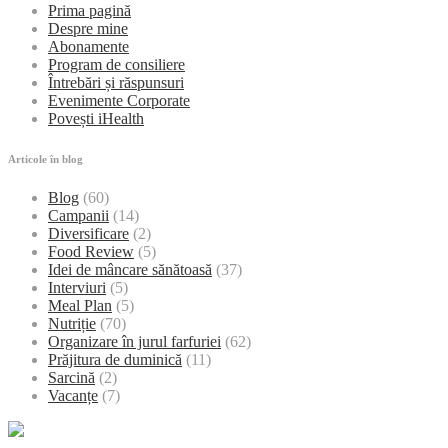
Prima pagină
Despre mine
Abonamente
Program de consiliere
Întrebări și răspunsuri
Evenimente Corporate
Povești iHealth
Articole în blog
Blog
(60)
Campanii
(14)
Diversificare
(2)
Food Review
(5)
Idei de mâncare sănătoasă
(37)
Interviuri
(5)
Meal Plan
(5)
Nutriție
(70)
Organizare în jurul farfuriei
(62)
Prăjitura de duminică
(11)
Sarcină
(2)
Vacanțe
(7)