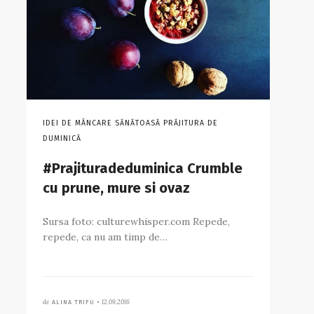
IDEI DE MÂNCARE SĂNĂTOASĂ PRĂJITURA DE
DUMINICĂ
#Prajituradeduminica Crumble
cu prune, mure si ovaz
Sursa foto: culturewhisper.com Repede,
repede, ca nu am timp de…
de
12.09.2016
ALINA TRIFU •