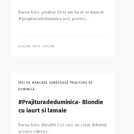
Sursa foto: pixabay Desi am facut si mancat
#prajituradeduminica ieri, postez…
de
11.07.2016
ALINA TRIFU •
IDEI DE MÂNCARE SĂNĂTOASĂ PRĂJITURA DE
DUMINICĂ
#Prajituradeduminica- Blondie
cu iaurt si lamaie
Sursa foto: iHealth Cei care au ratat debutul
acestei rubrici,…