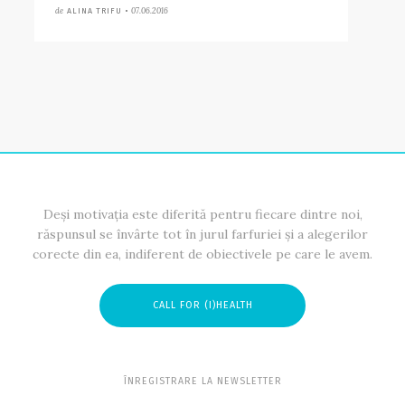
de
07.06.2016
ALINA TRIFU •
Deși motivația este diferită pentru fiecare dintre noi,
răspunsul se învârte tot în jurul farfuriei și a alegerilor
corecte din ea, indiferent de obiectivele pe care le avem.
CALL FOR (I)HEALTH
ÎNREGISTRARE LA NEWSLETTER