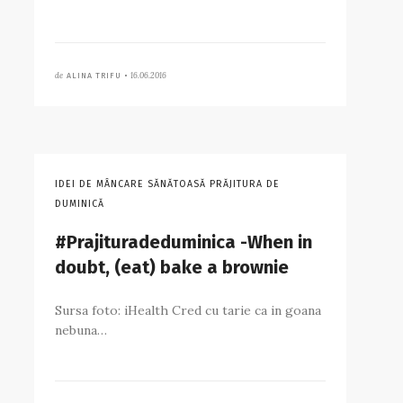
de
16.06.2016
ALINA TRIFU •
IDEI DE MÂNCARE SĂNĂTOASĂ PRĂJITURA DE
DUMINICĂ
#Prajituradeduminica -When in
doubt, (eat) bake a brownie
Sursa foto: iHealth Cred cu tarie ca in goana
nebuna…