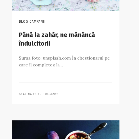
BLOG CAMPANII
Până la zahăr, ne mânâncă
îndulcitorii
Sursa foto: unsplash.com În chestionarul pe
care îl completez la…
de
08.03.2017
ALINA TRIFU •