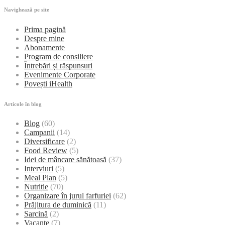
Navighează pe site
Prima pagină
Despre mine
Abonamente
Program de consiliere
Întrebări și răspunsuri
Evenimente Corporate
Povești iHealth
Articole în blog
Blog
(60)
Campanii
(14)
Diversificare
(2)
Food Review
(5)
Idei de mâncare sănătoasă
(37)
Interviuri
(5)
Meal Plan
(5)
Nutriție
(70)
Organizare în jurul farfuriei
(62)
Prăjitura de duminică
(11)
Sarcină
(2)
Vacanțe
(7)