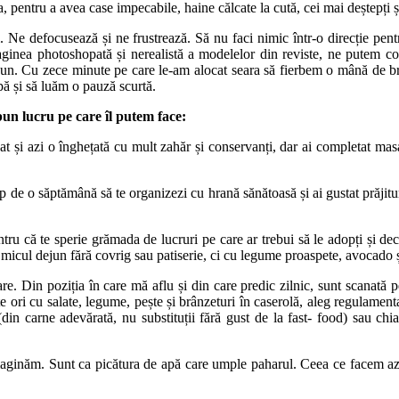
pentru a avea case impecabile, haine călcate la cută, cei mai deștepți și 
 Ne defocusează și ne frustrează. Să nu faci nimic într-o direcție pentr
aginea photoshopată și nerealistă a modelelor din reviste, ne putem 
l dejun. Cu zece minute pe care le-am alocat seara să fierbem o mână de 
ă și să luăm o pauză scurtă.
un lucru pe care îl putem face:
t și azi o înghețată cu mult zahăr și conservanți, dar ai completat mas
mp de o săptămână să te organizezi cu hrană sănătoasă și ai gustat prăjit
tru că te sperie grămada de lucruri pe care ar trebui să le adopți și deci
 micul dejun fără covrig sau patiserie, ci cu legume proaspete, avocado ș
. Din poziția în care mă aflu și din care predic zilnic, sunt scanată pe
te ori cu salate, legume, pește și brânzeturi în caserolă, aleg regulament
in carne adevărată, nu substituții fără gust de la fast- food) sau chia
maginăm. Sunt ca picătura de apă care umple paharul. Ceea ce facem azi,