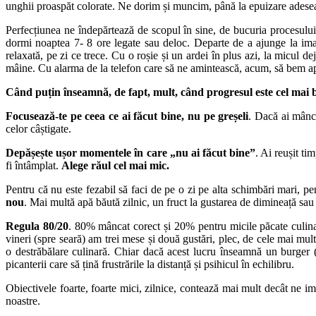
unghii proaspăt colorate. Ne dorim și muncim, până la epuizare adesea, 
Perfecțiunea ne îndepărtează de scopul în sine, de bucuria procesului.
dormi noaptea 7- 8 ore legate sau deloc. Departe de a ajunge la im
relaxată, pe zi ce trece. Cu o roșie și un ardei în plus azi, la micu
mâine. Cu alarma de la telefon care să ne amintească, acum, să bem ap
Când puțin înseamnă, de fapt, mult, când progresul este cel mai b
Focusează-te pe ceea ce ai făcut bine, nu pe greșeli
. Dacă ai mânca
celor câștigate.
Depășește ușor momentele în care „nu ai făcut bine”
. Ai reușit ti
fi întâmplat.
Alege răul cel mai mic.
Pentru că nu este fezabil să faci de pe o zi pe alta schimbări mari, pen
nou
. Mai multă apă băută zilnic, un fruct la gustarea de dimineață sau
Regula 80/20
. 80% mâncat corect și 20% pentru micile păcate culinare
vineri (spre seară) am trei mese și două gustări, plec, de cele mai mul
o destrăbălare culinară. Chiar dacă acest lucru înseamnă un burger (d
picanterii care să țină frustrările la distanță și psihicul în echilibru.
Obiectivele foarte, foarte mici, zilnice, contează mai mult decât ne i
noastre.