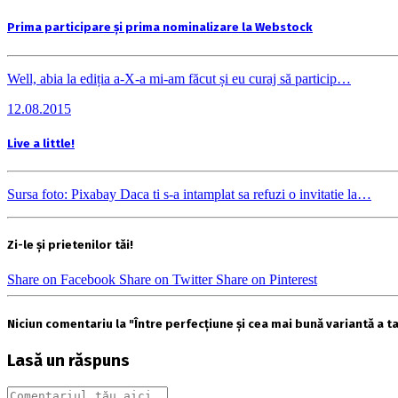
Prima participare și prima nominalizare la Webstock
Well, abia la ediția a-X-a mi-am făcut și eu curaj să particip…
12.08.2015
Live a little!
Sursa foto: Pixabay Daca ti s-a intamplat sa refuzi o invitatie la…
Zi-le și prietenilor tăi!
Share on Facebook
Share on Twitter
Share on Pinterest
Niciun comentariu la "Între perfecțiune și cea mai bună variantă a t
Lasă un răspuns