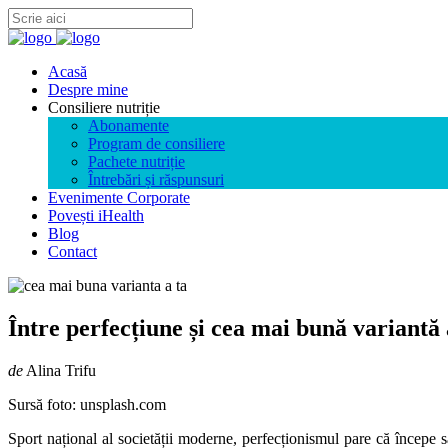
Acasă
Despre mine
Consiliere nutriție
Abonamente
Program de consiliere
Pachete nutriție
Întrebări și răspunsuri
Evenimente Corporate
Povești iHealth
Blog
Contact
Între perfecțiune și cea mai bună variantă 
de
Alina Trifu
Sursă foto: unsplash.com
Sport național al societății moderne, perfecționismul pare că începe 