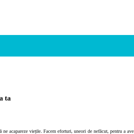
a ta
să ne acapareze viețile. Facem eforturi, uneori de nefăcut, pentru a av