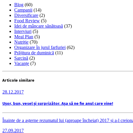
Blog
(60)
Campanii
(14)
Diversificare
(2)
Food Review
(5)
Idei de mâncare sănătoasă
(37)
Interviuri
(5)
Meal Plan
(5)
Nutriție
(70)
Organizare în jurul farfuriei
(62)
Prăjitura de duminică
(11)
Sarcină
(2)
Vacanțe
(7)
Articole similare
28.12.2017
Ușor, bun, vesel și surprizător. Așa să ne fie anul care vine!
Înainte de a așterne rezumatul lui (aproape încheiat) 2017 și a-l crei
27.09.2017