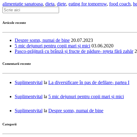
alimentatie sanatoasa
,
dieta
,
diete
,
eating for tomorrow
,
food coach
,
h
Articole recente
Despre somn, numai de bine
20.07.2023
5 mic dejunuri pentru copii mari și mici
03.06.2020
Pasco-prăjitură cu brânză și fructe de pădure- rețeta fără zahăr
2
Comentarii recente
Suplimentvital
la
La diversificare în pas de defilare- partea I
Suplimentvital
la
5 mic dejunuri pentru copii mari și mici
Suplimentvital
la
Despre somn, numai de bine
Categorii