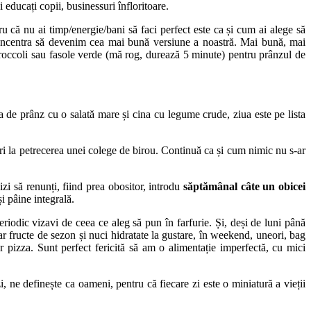
educați copii, businessuri înfloritoare.
u că nu ai timp/energie/bani să faci perfect este ca și cum ai alege să
concentra să devenim cea mai bună versiune a noastră. Mai bună, mai
broccoli sau fasole verde (mă rog, durează 5 minute) pentru prânzul de
a de prânz cu o salată mare și cina cu legume crude, ziua este pe lista
uri la petrecerea unei colege de birou. Continuă ca și cum nimic nu s-ar
zi să renunți, fiind prea obositor, introdu
săptămânal câte un obicei
i pâine integrală.
riodic vizavi de ceea ce aleg să pun în farfurie. Și, deși de luni până
ar fructe de sezon și nuci hidratate la gustare, în weekend, uneori, bag
r pizza. Sunt perfect fericită să am o alimentație imperfectă, cu mici
 ne definește ca oameni, pentru că fiecare zi este o miniatură a vieții