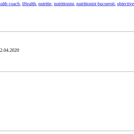
ealth coach
,
iHealth
,
nutritie
,
nutritionist
,
nutritionist bucuresti
,
obiective
2.04.2020