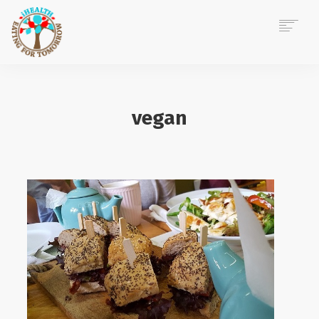
ACASĂ
DESPRE MINE
vegan
CONSILIERE NUTRIȚIE
EVENIMENTE CORPORATE
POVEȘTI IHEALTH
BLOG
CONTACT