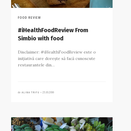
FOOD REVIEW
#iHealthFoodReview From
Simbio with food
Disclaimer: #iHealthFoodReview este o
inițiativă care dorește să facă cunoscute
restaurantele din…
de
25.10.2016
ALINA TRIFU •