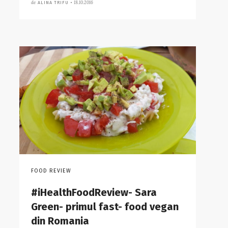
de
18.10.2016
ALINA TRIFU •
FOOD REVIEW
#iHealthFoodReview- Sara
Green- primul fast- food vegan
din Romania