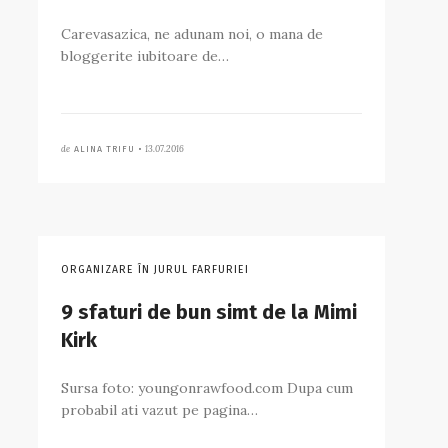
Carevasazica, ne adunam noi, o mana de
bloggerite iubitoare de…
de
13.07.2016
ALINA TRIFU •
ORGANIZARE ÎN JURUL FARFURIEI
9 sfaturi de bun simt de la Mimi
Kirk
Sursa foto: youngonrawfood.com Dupa cum
probabil ati vazut pe pagina…