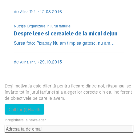
de
12.03.2016
Alina Trifu •
Nutriție Organizare în jurul farfuriei
Despre lene si cerealele de la micul dejun
Sursa foto: Pixabay Nu am timp sa gatesc, nu am…
de
29.10.2015
Alina Trifu •
Deși motivația este diferită pentru fiecare dintre noi, răspunsul se
învârte tot în jurul farfuriei și a alegerilor corecte din ea, indiferent
de obiectivele pe care le avem.
Call for (i)Health
Înregistrare la newsletter