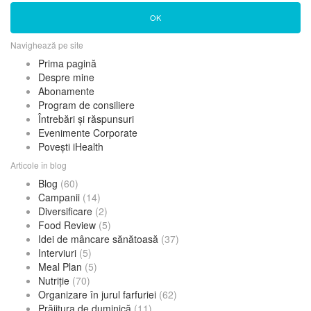
OK
Navighează pe site
Prima pagină
Despre mine
Abonamente
Program de consiliere
Întrebări și răspunsuri
Evenimente Corporate
Povești iHealth
Articole în blog
Blog
(60)
Campanii
(14)
Diversificare
(2)
Food Review
(5)
Idei de mâncare sănătoasă
(37)
Interviuri
(5)
Meal Plan
(5)
Nutriție
(70)
Organizare în jurul farfuriei
(62)
Prăjitura de duminică
(11)