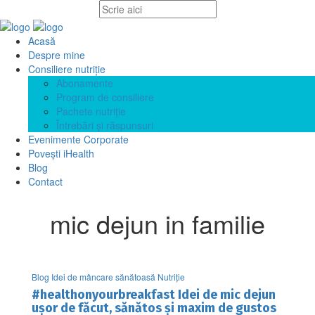
Acasă
Despre mine
Consiliere nutriție
Abonamente
Program de consiliere
Pachete nutriție
Întrebări și răspunsuri
Evenimente Corporate
Povești iHealth
Blog
Contact
mic dejun in familie
Blog Idei de mâncare sănătoasă Nutriție
#healthonyourbreakfast Idei de mic dejun
ușor de făcut, sănătos și maxim de gustos