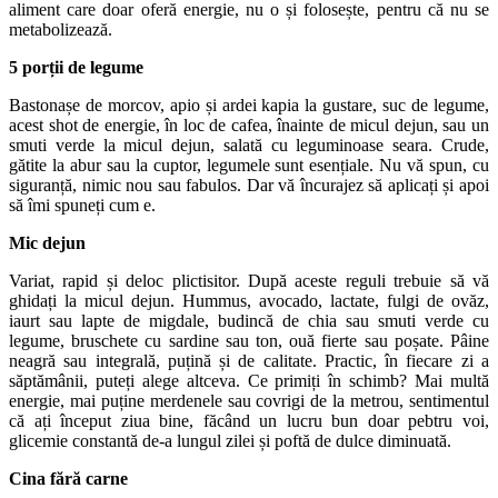
aliment care doar oferă energie, nu o și folosește, pentru că nu se
metabolizează.
5 porții de legume
Bastonașe de morcov, apio și ardei kapia la gustare, suc de legume,
acest shot de energie, în loc de cafea, înainte de micul dejun, sau un
smuti verde la micul dejun, salată cu leguminoase seara. Crude,
gătite la abur sau la cuptor, legumele sunt esențiale. Nu vă spun, cu
siguranță, nimic nou sau fabulos. Dar vă încurajez să aplicați și apoi
să îmi spuneți cum e.
Mic dejun
Variat, rapid și deloc plictisitor. După aceste reguli trebuie să vă
ghidați la micul dejun. Hummus, avocado, lactate, fulgi de ovăz,
iaurt sau lapte de migdale, budincă de chia sau smuti verde cu
legume, bruschete cu sardine sau ton, ouă fierte sau poșate. Pâine
neagră sau integrală, puțină și de calitate. Practic, în fiecare zi a
săptămânii, puteți alege altceva. Ce primiți în schimb? Mai multă
energie, mai puține merdenele sau covrigi de la metrou, sentimentul
că ați început ziua bine, făcând un lucru bun doar pebtru voi,
glicemie constantă de-a lungul zilei și poftă de dulce diminuată.
Cina fără carne