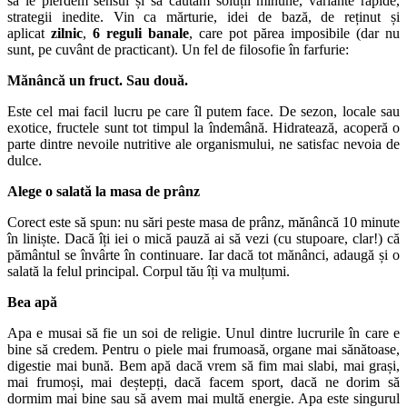
să le pierdem sensul și să căutăm soluții minune, variante rapide,
strategii inedite. Vin ca mărturie, idei de bază, de reținut și
aplicat
zilnic
,
6 reguli banale
, care pot părea imposibile (dar nu
sunt, pe cuvânt de practicant). Un fel de filosofie în farfurie:
Mănâncă un fruct. Sau două.
Este cel mai facil lucru pe care îl putem face. De sezon, locale sau
exotice, fructele sunt tot timpul la îndemână. Hidratează, acoperă o
parte dintre nevoile nutritive ale organismului, ne satisfac nevoia de
dulce.
Alege o salată la masa de prânz
Corect este să spun: nu sări peste masa de prânz, mănâncă 10 minute
în liniște. Dacă îți iei o mică pauză ai să vezi (cu stupoare, clar!) că
pământul se învârte în continuare. Iar dacă tot mănânci, adaugă și o
salată la felul principal. Corpul tău îți va mulțumi.
Bea apă
Apa e musai să fie un soi de religie. Unul dintre lucrurile în care e
bine să credem. Pentru o piele mai frumoasă, organe mai sănătoase,
digestie mai bună. Bem apă dacă vrem să fim mai slabi, mai grași,
mai frumoși, mai deștepți, dacă facem sport, dacă ne dorim să
dormim mai bine sau să avem mai multă energie. Apa este singurul