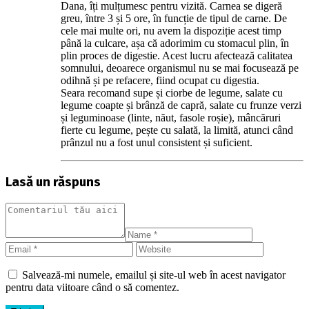
Dana, îți mulțumesc pentru vizită. Carnea se digeră
greu, între 3 și 5 ore, în funcție de tipul de carne. De
cele mai multe ori, nu avem la dispoziție acest timp
până la culcare, așa că adorimim cu stomacul plin, în
plin proces de digestie. Acest lucru afectează calitatea
somnului, deoarece organismul nu se mai focusează pe
odihnă și pe refacere, fiind ocupat cu digestia.
Seara recomand supe și ciorbe de legume, salate cu
legume coapte și brânză de capră, salate cu frunze verzi
și leguminoase (linte, năut, fasole roșie), mâncăruri
fierte cu legume, pește cu salată, la limită, atunci când
prânzul nu a fost unul consistent și suficient.
Lasă un răspuns
Salvează-mi numele, emailul și site-ul web în acest navigator
pentru data viitoare când o să comentez.