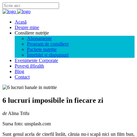
Acasă
Despre mine
Consiliere nutriție
Abonamente
Program de consiliere
Pachete nutriție
Întrebări și răspunsuri
Evenimente Corporate
Povești iHealth
Blog
Contact
6 lucruri imposibile în fiecare zi
de
Alina Trifu
Sursa foto: unsplash.com
Sunt genul acela de cinefil înrăit, căruia nu-i scapă nici un film bun,