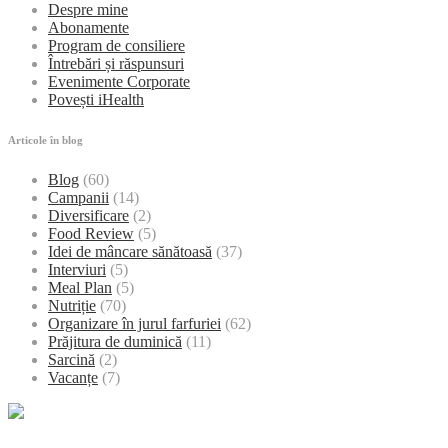
Despre mine
Abonamente
Program de consiliere
Întrebări și răspunsuri
Evenimente Corporate
Povești iHealth
Articole în blog
Blog
(60)
Campanii
(14)
Diversificare
(2)
Food Review
(5)
Idei de mâncare sănătoasă
(37)
Interviuri
(5)
Meal Plan
(5)
Nutriție
(70)
Organizare în jurul farfuriei
(62)
Prăjitura de duminică
(11)
Sarcină
(2)
Vacanțe
(7)