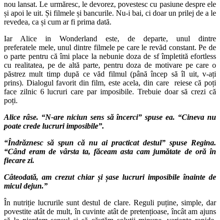
nou lansat. Le urmăresc, le devorez, povestesc cu pasiune despre ele
și apoi le uit. Și filmele și bancurile. Nu-i bai, ci doar un prilej de a le
revedea, ca și cum ar fi prima dată.
Iar Alice in Wonderland este, de departe, unul dintre
preferatele mele, unul dintre filmele pe care le revăd constant. Pe de
o parte pentru că îmi place la nebunie doza de sf împletită efortless
cu realitatea, pe de altă parte, pentru doza de motivare pe care o
păstrez mult timp după ce văd filmul (până încep să îl uit, v-ați
prins). Dialogul favorit din film, este acela, din care reiese că poți
face zilnic 6 lucruri care par imposibile. Trebuie doar să crezi că
poți.
Alice râse. “
N-are niciun sens să încerci
” spuse ea. “
Cineva nu
poate crede lucruri imposibile
”.
“
Îndrăznesc să spun că nu ai practicat destul
” spuse Regina.
“Când eram de vârsta ta, făceam asta cam jumătate de oră în
fiecare zi.
Câteodată, am crezut chiar și șase lucruri imposibile înainte de
micul dejun.
”
În nutriție lucrurile sunt destul de clare. Reguli puține, simple, dar
povestite atât de mult, în cuvinte atât de pretențioase, încât am ajuns