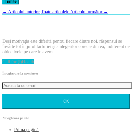
←
Articolul anterior
Toate articolele
Articolul următor
→
Deși motivația este diferită pentru fiecare dintre noi, răspunsul se
învârte tot în jurul farfuriei și a alegerilor corecte din ea, indiferent de
obiectivele pe care le avem.
Call for (i)Health
Înregistrare la newsletter
OK
Navighează pe site
Prima pagină