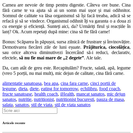
Carnea are nevoie de timp pentru digestie. Câteva ore bune. Cina
fără carne te va ajuta să ai un somn mai ușor și mai odihnitor.
Somnul de calitate va lăsa organismul să își facă treaba, adică să se
refacă și să se vindece. Organismul odihnit îți va garanta o a doua zi
cu energie și eficiență. Sunteți aici, da? Urmăriți firul și reacțiile în
lanț? Ok. Acum repetați după mine: cina să fie fără carne!
Bonus: Scăparea în păpușoi, sursa zilnică de frustrare și învinovățire.
Demotivarea fiecărei zile de luni eșuate.
Prăjiturica, ciocolățica
,
sau orice altceva diminutivezi încercând să-i reduci, declarativ,
efectele,
să nu fie mai mare de „2 degete”
. Ale tale.
Da, cam atât de greu este. Recapitulăm? Fructe, salată, apă, legume
(vreo 5 porții, nu mai mult), mic dejun de calitate, cina fără carne.
alimentatie sanatoasa
,
bea apa
,
cina fara carne
,
cinci portii de
legume
,
dieta
,
diete
,
eating for tomorrow
,
echilibru
,
food coach
,
fructe sanatoase
,
health coach
,
iHealth
,
mancat sanatos
,
mic dejun
sanatos
,
nutritie
,
nutritionist
,
nutritionist bucuresti
,
pauza de masa
,
salata
,
sanatos
,
stil de viata
,
stil de viata sanatos
Articole recente