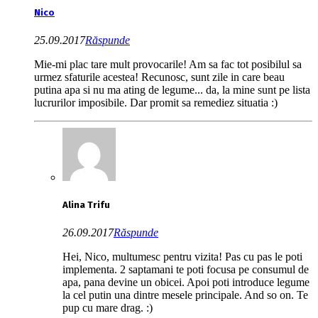
Nico
25.09.2017
Răspunde
Mie-mi plac tare mult provocarile! Am sa fac tot posibilul sa
urmez sfaturile acestea! Recunosc, sunt zile in care beau
putina apa si nu ma ating de legume... da, la mine sunt pe lista
lucrurilor imposibile. Dar promit sa remediez situatia :)
Alina Trifu
26.09.2017
Răspunde
Hei, Nico, multumesc pentru vizita! Pas cu pas le poti
implementa. 2 saptamani te poti focusa pe consumul de
apa, pana devine un obicei. Apoi poti introduce legume
la cel putin una dintre mesele principale. And so on. Te
pup cu mare drag. :)