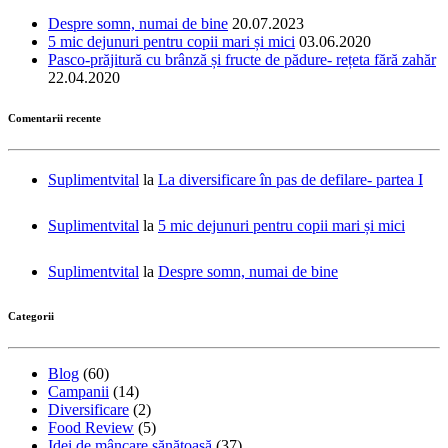
Despre somn, numai de bine
20.07.2023
5 mic dejunuri pentru copii mari și mici
03.06.2020
Pasco-prăjitură cu brânză și fructe de pădure- rețeta fără zahăr
22.04.2020
Comentarii recente
Suplimentvital
la
La diversificare în pas de defilare- partea I
Suplimentvital
la
5 mic dejunuri pentru copii mari și mici
Suplimentvital
la
Despre somn, numai de bine
Categorii
Blog
(60)
Campanii
(14)
Diversificare
(2)
Food Review
(5)
Idei de mâncare sănătoasă
(37)