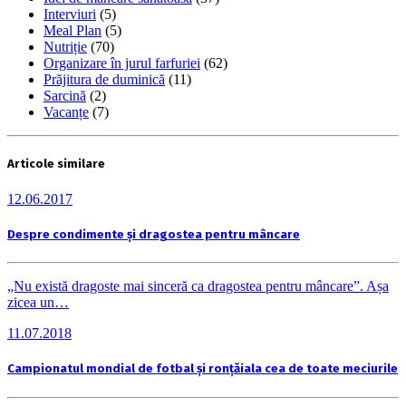
Interviuri
(5)
Meal Plan
(5)
Nutriție
(70)
Organizare în jurul farfuriei
(62)
Prăjitura de duminică
(11)
Sarcină
(2)
Vacanțe
(7)
Articole similare
12.06.2017
Despre condimente și dragostea pentru mâncare
„Nu există dragoste mai sinceră ca dragostea pentru mâncare”. Așa
zicea un…
11.07.2018
Campionatul mondial de fotbal și ronțăiala cea de toate meciurile