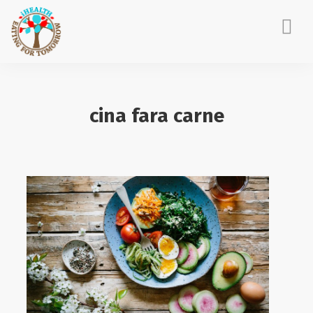
ACASĂ
DESPRE MINE
cina fara carne
CONSILIERE NUTRIȚIE
EVENIMENTE CORPORATE
POVEȘTI IHEALTH
BLOG
CONTACT