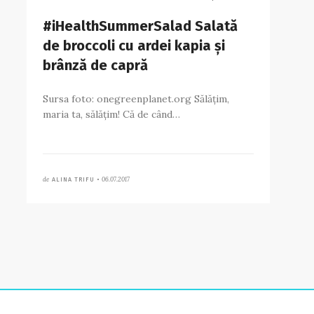
#iHealthSummerSalad Salată
de broccoli cu ardei kapia și
brânză de capră
Sursa foto: onegreenplanet.org Sălățim,
maria ta, sălățim! Că de când…
de
06.07.2017
ALINA TRIFU •