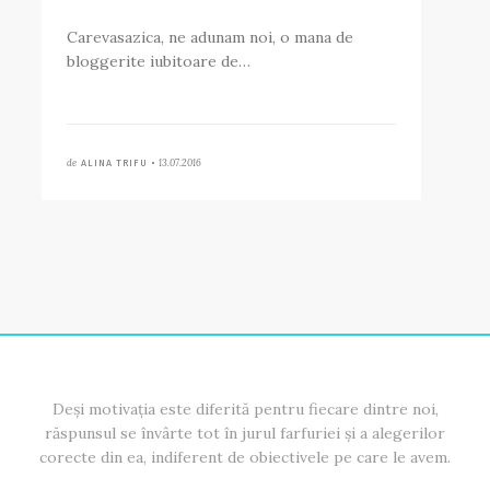
Carevasazica, ne adunam noi, o mana de
bloggerite iubitoare de…
de
13.07.2016
ALINA TRIFU •
Deși motivația este diferită pentru fiecare dintre noi,
răspunsul se învârte tot în jurul farfuriei și a alegerilor
corecte din ea, indiferent de obiectivele pe care le avem.