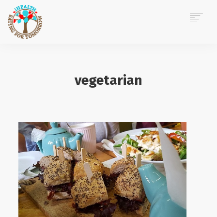
ACASĂ
DESPRE MINE
vegetarian
CONSILIERE NUTRIȚIE
EVENIMENTE CORPORATE
POVEȘTI IHEALTH
BLOG
CONTACT