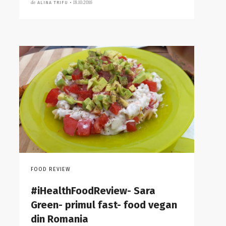
de
18.10.2016
ALINA TRIFU •
FOOD REVIEW
#iHealthFoodReview- Sara
Green- primul fast- food vegan
din Romania