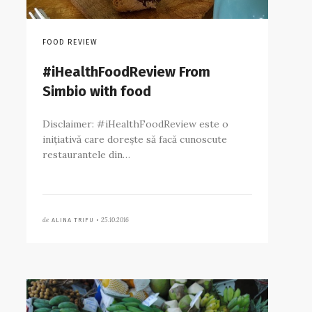
FOOD REVIEW
#iHealthFoodReview From
Simbio with food
Disclaimer: #iHealthFoodReview este o
inițiativă care dorește să facă cunoscute
restaurantele din…
de
25.10.2016
ALINA TRIFU •