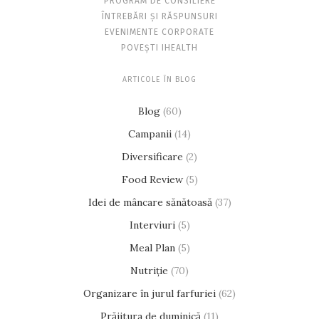
PROGRAM DE CONSILIERE
ÎNTREBĂRI ȘI RĂSPUNSURI
EVENIMENTE CORPORATE
POVEȘTI IHEALTH
ARTICOLE ÎN BLOG
Blog
(60)
Campanii
(14)
Diversificare
(2)
Food Review
(5)
Idei de mâncare sănătoasă
(37)
Interviuri
(5)
Meal Plan
(5)
Nutriție
(70)
Organizare în jurul farfuriei
(62)
Prăjitura de duminică
(11)