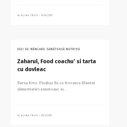
de
19.04.2016
ALINA TRIFU •
IDEI DE MÂNCARE SĂNĂTOASĂ NUTRIȚIE
Zaharul, Food coachu’ si tarta
cu dovleac
Sursa foto: Pixabay Sa va fereasca Sfantul
alimentatiei sanatoase si…
de
09.11.2015
ALINA TRIFU •