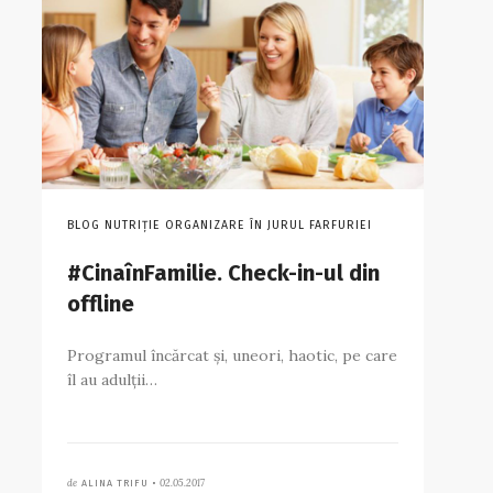
BLOG NUTRIȚIE ORGANIZARE ÎN JURUL FARFURIEI
#CinaînFamilie. Check-in-ul din
offline
Programul încărcat și, uneori, haotic, pe care
îl au adulții…
de
02.05.2017
ALINA TRIFU •