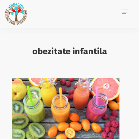
ACASĂ
DESPRE MINE
obezitate infantila
CONSILIERE NUTRIȚIE
EVENIMENTE CORPORATE
POVEȘTI IHEALTH
BLOG
CONTACT