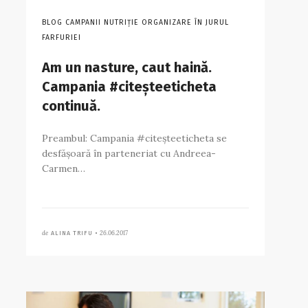
BLOG CAMPANII NUTRIȚIE ORGANIZARE ÎN JURUL
FARFURIEI
Am un nasture, caut haină.
Campania #citeșteeticheta
continuă.
Preambul: Campania #citeșteeticheta se
desfășoară în parteneriat cu Andreea-
Carmen…
de
26.06.2017
ALINA TRIFU •