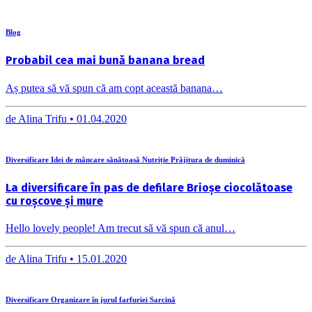
Blog
Probabil cea mai bună banana bread
Aș putea să vă spun că am copt această banana…
de
Alina Trifu •
01.04.2020
Diversificare Idei de mâncare sănătoasă Nutriție Prăjitura de duminică
La diversificare în pas de defilare Brioșe ciocolătoase
cu roșcove și mure
Hello lovely people! Am trecut să vă spun că anul…
de
Alina Trifu •
15.01.2020
Diversificare Organizare în jurul farfuriei Sarcină