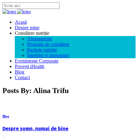
Acasă
Despre mine
Consiliere nutriție
Abonamente
Program de consiliere
Pachete nutriție
Întrebări și răspunsuri
Evenimente Corporate
Povești iHealth
Blog
Contact
Posts By: Alina Trifu
Blog
Despre somn, numai de bine