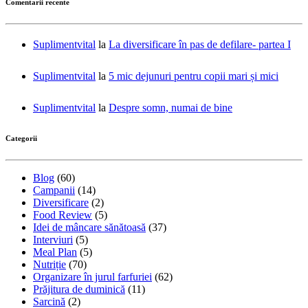
Comentarii recente
Suplimentvital
la
La diversificare în pas de defilare- partea I
Suplimentvital
la
5 mic dejunuri pentru copii mari și mici
Suplimentvital
la
Despre somn, numai de bine
Categorii
Blog
(60)
Campanii
(14)
Diversificare
(2)
Food Review
(5)
Idei de mâncare sănătoasă
(37)
Interviuri
(5)
Meal Plan
(5)
Nutriție
(70)
Organizare în jurul farfuriei
(62)
Prăjitura de duminică
(11)
Sarcină
(2)