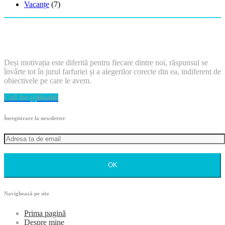
Vacanțe
(7)
Deși motivația este diferită pentru fiecare dintre noi, răspunsul se
învârte tot în jurul farfuriei și a alegerilor corecte din ea, indiferent de
obiectivele pe care le avem.
Call for (i)Health
Înregistrare la newsletter
OK
Navighează pe site
Prima pagină
Despre mine