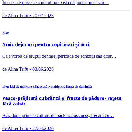
În ceea ce privește somnul nu există răspuns corect sau…
de
Alina Trifu •
20.07.2023
Blog
5 mic dejunuri pentru copii mari și mici
Că-i vorba de erupții dentare, perioade de achiziții sau doar…
de
Alina Trifu •
03.06.2020
Blog Idei de mâncare sănătoasă Nutriție Prăjitura de duminică
Pasco-prăjitură cu brânză și fructe de pădure- rețeta
fără zahăr
Azi, după primele call-uri de back to bussiness, frecam cu…
de
Alina Trifu •
22.04.2020