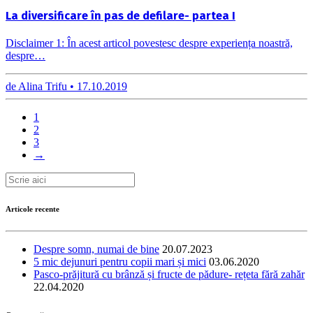
La diversificare în pas de defilare- partea I
Disclaimer 1: În acest articol povestesc despre experiența noastră,
despre…
de
Alina Trifu •
17.10.2019
1
2
3
→
Articole recente
Despre somn, numai de bine
20.07.2023
5 mic dejunuri pentru copii mari și mici
03.06.2020
Pasco-prăjitură cu brânză și fructe de pădure- rețeta fără zahăr
22.04.2020