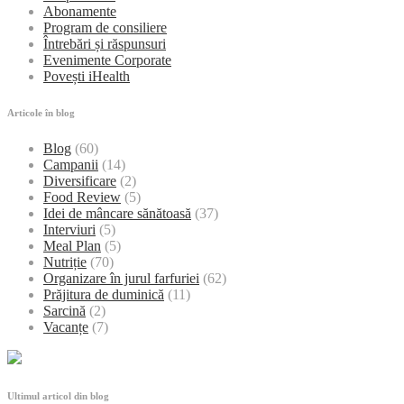
Abonamente
Program de consiliere
Întrebări și răspunsuri
Evenimente Corporate
Povești iHealth
Articole în blog
Blog
(60)
Campanii
(14)
Diversificare
(2)
Food Review
(5)
Idei de mâncare sănătoasă
(37)
Interviuri
(5)
Meal Plan
(5)
Nutriție
(70)
Organizare în jurul farfuriei
(62)
Prăjitura de duminică
(11)
Sarcină
(2)
Vacanțe
(7)
Ultimul articol din blog