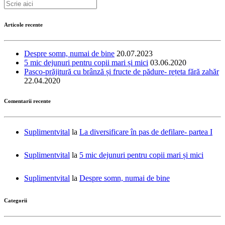
Articole recente
Despre somn, numai de bine
20.07.2023
5 mic dejunuri pentru copii mari și mici
03.06.2020
Pasco-prăjitură cu brânză și fructe de pădure- rețeta fără zahăr
22.04.2020
Comentarii recente
Suplimentvital
la
La diversificare în pas de defilare- partea I
Suplimentvital
la
5 mic dejunuri pentru copii mari și mici
Suplimentvital
la
Despre somn, numai de bine
Categorii