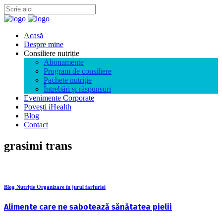
Acasă
Despre mine
Consiliere nutriție
Abonamente
Program de consiliere
Pachete nutriție
Întrebări și răspunsuri
Evenimente Corporate
Povești iHealth
Blog
Contact
grasimi trans
Blog Nutriție Organizare în jurul farfuriei
Alimente care ne sabotează sănătatea pielii