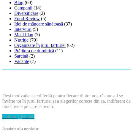
Blog
(60)
Campanii
(14)
Diversificare
(2)
Food Review
(5)
Idei de mâncare sănătoasă
(37)
Interviuri
(5)
Meal Plan
(5)
Nutriție
(70)
Organizare în jurul farfuriei
(62)
Prăjitura de duminică
(11)
Sarcină
(2)
Vacanțe
(7)
Deși motivația este diferită pentru fiecare dintre noi, răspunsul se
învârte tot în jurul farfuriei și a alegerilor corecte din ea, indiferent de
obiectivele pe care le avem.
Call for (i)Health
Înregistrare la newsletter