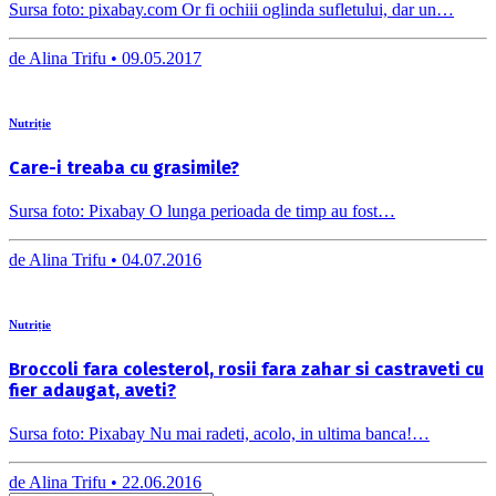
Sursa foto: pixabay.com Or fi ochiii oglinda sufletului, dar un…
de
Alina Trifu •
09.05.2017
Nutriție
Care-i treaba cu grasimile?
Sursa foto: Pixabay O lunga perioada de timp au fost…
de
Alina Trifu •
04.07.2016
Nutriție
Broccoli fara colesterol, rosii fara zahar si castraveti cu
fier adaugat, aveti?
Sursa foto: Pixabay Nu mai radeti, acolo, in ultima banca!…
de
Alina Trifu •
22.06.2016