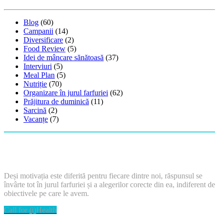
Blog
(60)
Campanii
(14)
Diversificare
(2)
Food Review
(5)
Idei de mâncare sănătoasă
(37)
Interviuri
(5)
Meal Plan
(5)
Nutriție
(70)
Organizare în jurul farfuriei
(62)
Prăjitura de duminică
(11)
Sarcină
(2)
Vacanțe
(7)
Deși motivația este diferită pentru fiecare dintre noi, răspunsul se
învârte tot în jurul farfuriei și a alegerilor corecte din ea, indiferent de
obiectivele pe care le avem.
Call for (i)Health