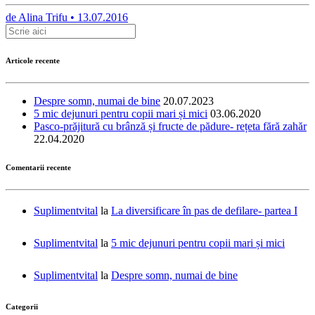
de
Alina Trifu •
13.07.2016
Articole recente
Despre somn, numai de bine
20.07.2023
5 mic dejunuri pentru copii mari și mici
03.06.2020
Pasco-prăjitură cu brânză și fructe de pădure- rețeta fără zahăr
22.04.2020
Comentarii recente
Suplimentvital
la
La diversificare în pas de defilare- partea I
Suplimentvital
la
5 mic dejunuri pentru copii mari și mici
Suplimentvital
la
Despre somn, numai de bine
Categorii