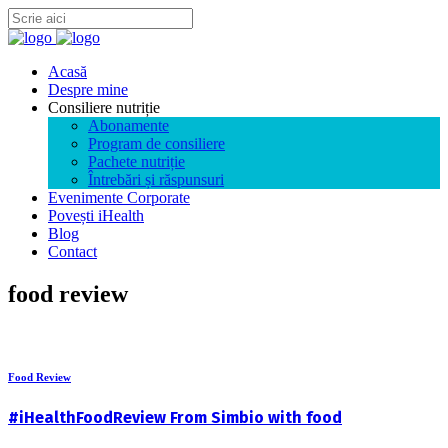
Acasă
Despre mine
Consiliere nutriție
Abonamente
Program de consiliere
Pachete nutriție
Întrebări și răspunsuri
Evenimente Corporate
Povești iHealth
Blog
Contact
food review
Food Review
#iHealthFoodReview From Simbio with food