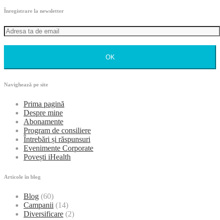
Înregistrare la newsletter
OK
Navighează pe site
Prima pagină
Despre mine
Abonamente
Program de consiliere
Întrebări și răspunsuri
Evenimente Corporate
Povești iHealth
Articole în blog
Blog
(60)
Campanii
(14)
Diversificare
(2)