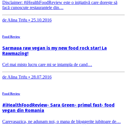
Disclaimer: #iHealthFoodReview este o inițiativă care dorește să
facă cunoscute restaurantele din…
de
Alina Trifu •
25.10.2016
Food Review
Sarmaua raw vegan is my new food rock star! La
Rawmazing!
Cel mai misto lucru care mi se intampla de cand…
de
Alina Trifu •
28.07.2016
Food Review
#iHealthFoodReview- Sara Green- primul fast- food
vegan din Romania
Carevasazica, ne adunam noi, o mana de bloggerite iubitoare de…