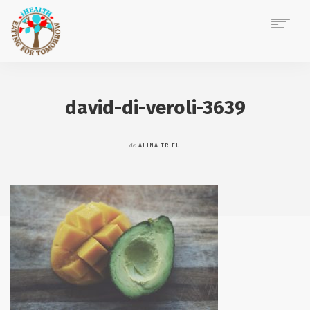
ACASĂ
DESPRE MINE
david-di-veroli-3639
CONSILIERE NUTRIȚIE
EVENIMENTE CORPORATE
de
ALINA TRIFU
POVEȘTI IHEALTH
BLOG
CONTACT