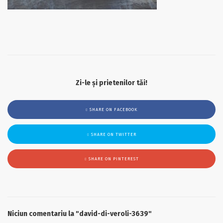
Zi-le și prietenilor tăi!
SHARE ON FACEBOOK
SHARE ON TWITTER
SHARE ON PINTEREST
Niciun comentariu la "david-di-veroli-3639"