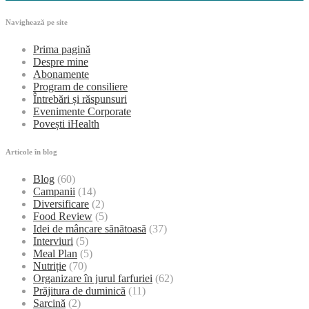
Navighează pe site
Prima pagină
Despre mine
Abonamente
Program de consiliere
Întrebări și răspunsuri
Evenimente Corporate
Povești iHealth
Articole în blog
Blog
(60)
Campanii
(14)
Diversificare
(2)
Food Review
(5)
Idei de mâncare sănătoasă
(37)
Interviuri
(5)
Meal Plan
(5)
Nutriție
(70)
Organizare în jurul farfuriei
(62)
Prăjitura de duminică
(11)
Sarcină
(2)