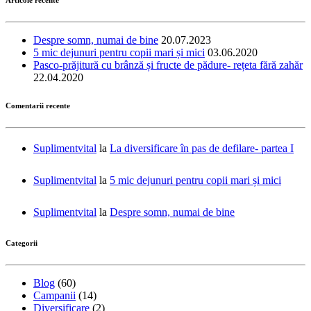
Despre somn, numai de bine
20.07.2023
5 mic dejunuri pentru copii mari și mici
03.06.2020
Pasco-prăjitură cu brânză și fructe de pădure- rețeta fără zahăr
22.04.2020
Comentarii recente
Suplimentvital
la
La diversificare în pas de defilare- partea I
Suplimentvital
la
5 mic dejunuri pentru copii mari și mici
Suplimentvital
la
Despre somn, numai de bine
Categorii
Blog
(60)
Campanii
(14)
Diversificare
(2)