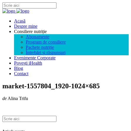
Acasă
Despre mine
Consiliere nutriție
Abonamente
Program de consiliere
Pachete nutriție
Întrebări și răspunsuri
Evenimente Corporate
Povești iHealth
Blog
Contact
market-1557804_1920-1024×685
de
Alina Trifu
Articole recente