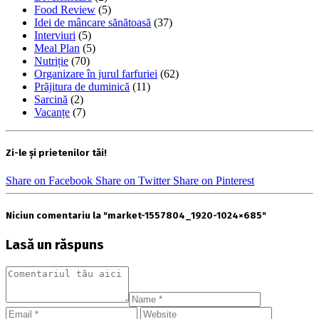
Food Review
(5)
Idei de mâncare sănătoasă
(37)
Interviuri
(5)
Meal Plan
(5)
Nutriție
(70)
Organizare în jurul farfuriei
(62)
Prăjitura de duminică
(11)
Sarcină
(2)
Vacanțe
(7)
Zi-le și prietenilor tăi!
Share on Facebook
Share on Twitter
Share on Pinterest
Niciun comentariu la "market-1557804_1920-1024×685"
Lasă un răspuns