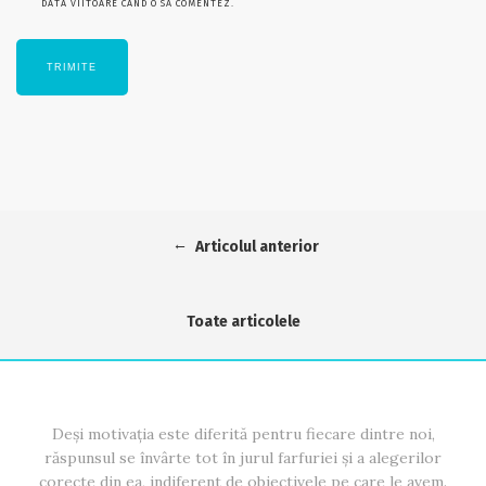
DATA VIITOARE CÂND O SĂ COMENTEZ.
←
Articolul anterior
Toate articolele
Deși motivația este diferită pentru fiecare dintre noi,
răspunsul se învârte tot în jurul farfuriei și a alegerilor
corecte din ea, indiferent de obiectivele pe care le avem.