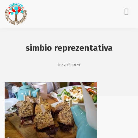
ACASĂ
DESPRE MINE
simbio reprezentativa
CONSILIERE NUTRIȚIE
EVENIMENTE CORPORATE
de
ALINA TRIFU
POVEȘTI IHEALTH
BLOG
CONTACT