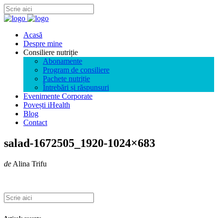
Acasă
Despre mine
Consiliere nutriție
Abonamente
Program de consiliere
Pachete nutriție
Întrebări și răspunsuri
Evenimente Corporate
Povești iHealth
Blog
Contact
salad-1672505_1920-1024×683
de
Alina Trifu
Articole recente