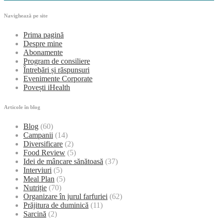
Navighează pe site
Prima pagină
Despre mine
Abonamente
Program de consiliere
Întrebări și răspunsuri
Evenimente Corporate
Povești iHealth
Articole în blog
Blog
(60)
Campanii
(14)
Diversificare
(2)
Food Review
(5)
Idei de mâncare sănătoasă
(37)
Interviuri
(5)
Meal Plan
(5)
Nutriție
(70)
Organizare în jurul farfuriei
(62)
Prăjitura de duminică
(11)
Sarcină
(2)