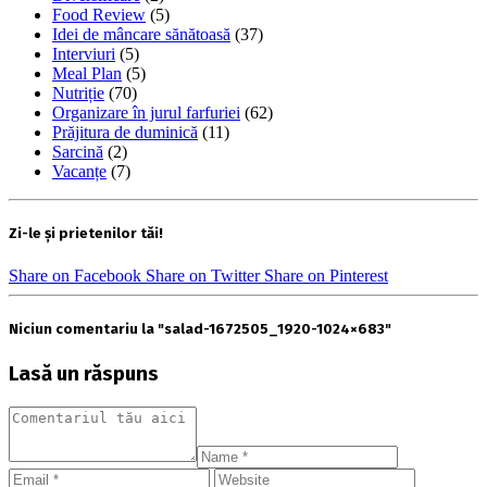
Food Review
(5)
Idei de mâncare sănătoasă
(37)
Interviuri
(5)
Meal Plan
(5)
Nutriție
(70)
Organizare în jurul farfuriei
(62)
Prăjitura de duminică
(11)
Sarcină
(2)
Vacanțe
(7)
Zi-le și prietenilor tăi!
Share on Facebook
Share on Twitter
Share on Pinterest
Niciun comentariu la "salad-1672505_1920-1024×683"
Lasă un răspuns