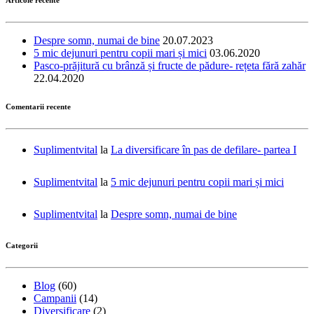
Despre somn, numai de bine
20.07.2023
5 mic dejunuri pentru copii mari și mici
03.06.2020
Pasco-prăjitură cu brânză și fructe de pădure- rețeta fără zahăr
22.04.2020
Comentarii recente
Suplimentvital
la
La diversificare în pas de defilare- partea I
Suplimentvital
la
5 mic dejunuri pentru copii mari și mici
Suplimentvital
la
Despre somn, numai de bine
Categorii
Blog
(60)
Campanii
(14)
Diversificare
(2)