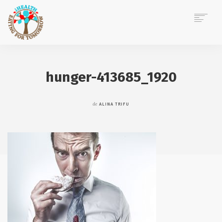
ACASĂ
DESPRE MINE
hunger-413685_1920
CONSILIERE NUTRIȚIE
EVENIMENTE CORPORATE
de
ALINA TRIFU
POVEȘTI IHEALTH
BLOG
CONTACT