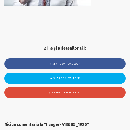
Zi-le și prietenilor tăi!
SHARE ON FACEBOOK
SHARE ON TWITTER
SHARE ON PINTEREST
Niciun comentariu la "hunger-413685_1920"