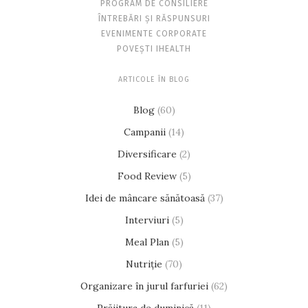
PROGRAM DE CONSILIERE
ÎNTREBĂRI ȘI RĂSPUNSURI
EVENIMENTE CORPORATE
POVEȘTI IHEALTH
ARTICOLE ÎN BLOG
Blog
(60)
Campanii
(14)
Diversificare
(2)
Food Review
(5)
Idei de mâncare sănătoasă
(37)
Interviuri
(5)
Meal Plan
(5)
Nutriție
(70)
Organizare în jurul farfuriei
(62)
Prăjitura de duminică
(11)