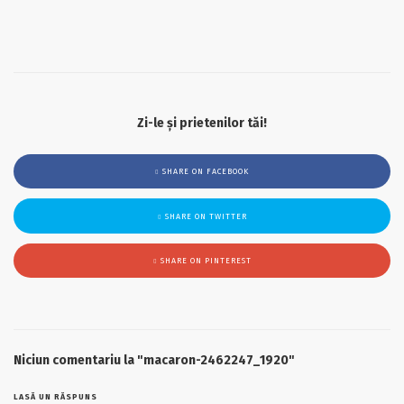
Zi-le și prietenilor tăi!
SHARE ON FACEBOOK
SHARE ON TWITTER
SHARE ON PINTEREST
Niciun comentariu la "macaron-2462247_1920"
LASĂ UN RĂSPUNS