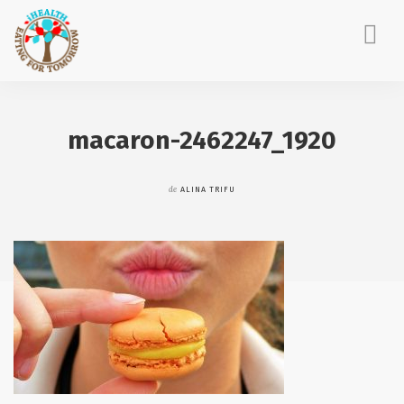
ACASĂ
DESPRE MINE
macaron-2462247_1920
CONSILIERE NUTRIȚIE
EVENIMENTE CORPORATE
de
ALINA TRIFU
POVEȘTI IHEALTH
BLOG
CONTACT