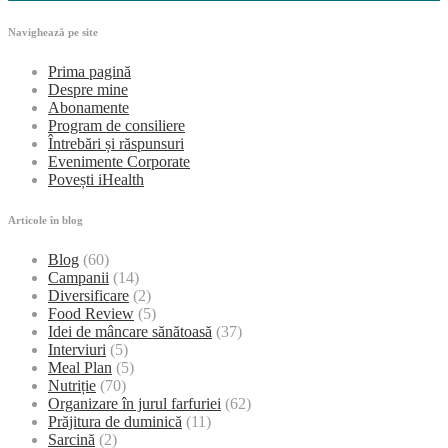
Navighează pe site
Prima pagină
Despre mine
Abonamente
Program de consiliere
Întrebări și răspunsuri
Evenimente Corporate
Povești iHealth
Articole în blog
Blog
(60)
Campanii
(14)
Diversificare
(2)
Food Review
(5)
Idei de mâncare sănătoasă
(37)
Interviuri
(5)
Meal Plan
(5)
Nutriție
(70)
Organizare în jurul farfuriei
(62)
Prăjitura de duminică
(11)
Sarcină
(2)