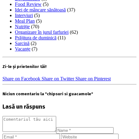
Food Review
(5)
Idei de mâncare sănătoasă
(37)
Interviuri
(5)
Meal Plan
(5)
Nutriție
(70)
Organizare în jurul farfuriei
(62)
Prăjitura de duminică
(11)
Sarcină
(2)
Vacanțe
(7)
Zi-le și prietenilor tăi!
Share on Facebook
Share on Twitter
Share on Pinterest
Niciun comentariu la "chipsuri si guacamole"
Lasă un răspuns