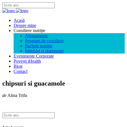
Acasă
Despre mine
Consiliere nutriție
Abonamente
Program de consiliere
Pachete nutriție
Întrebări și răspunsuri
Evenimente Corporate
Povești iHealth
Blog
Contact
chipsuri si guacamole
de
Alina Trifu
Articole recente