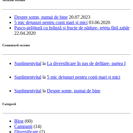
Despre somn, numai de bine
20.07.2023
5 mic dejunuri pentru copii mari și mici
03.06.2020
Pasco-prăjitură cu brânză și fructe de pădure- rețeta fără zahăr
22.04.2020
Comentarii recente
Suplimentvital
la
La diversificare în pas de defilare- partea I
Suplimentvital
la
5 mic dejunuri pentru copii mari și mici
Suplimentvital
la
Despre somn, numai de bine
Categorii
Blog
(60)
Campanii
(14)
Diversificare
(2)