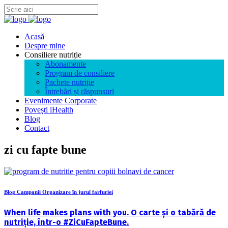
Acasă
Despre mine
Consiliere nutriție
Abonamente
Program de consiliere
Pachete nutriție
Întrebări și răspunsuri
Evenimente Corporate
Povești iHealth
Blog
Contact
zi cu fapte bune
Blog Campanii Organizare în jurul farfuriei
When life makes plans with you. O carte și o tabără de
nutriție, într-o #ZiCuFapteBune.