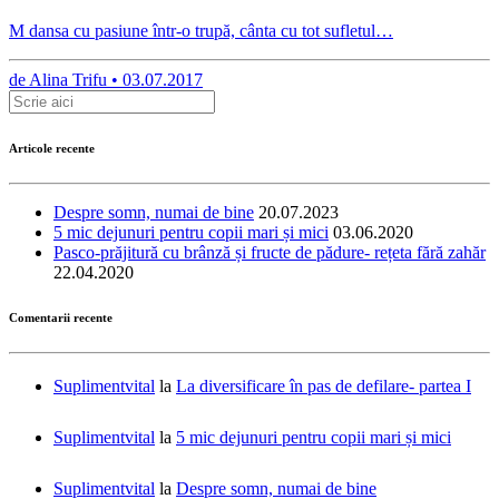
M dansa cu pasiune într-o trupă, cânta cu tot sufletul…
de
Alina Trifu •
03.07.2017
Articole recente
Despre somn, numai de bine
20.07.2023
5 mic dejunuri pentru copii mari și mici
03.06.2020
Pasco-prăjitură cu brânză și fructe de pădure- rețeta fără zahăr
22.04.2020
Comentarii recente
Suplimentvital
la
La diversificare în pas de defilare- partea I
Suplimentvital
la
5 mic dejunuri pentru copii mari și mici
Suplimentvital
la
Despre somn, numai de bine