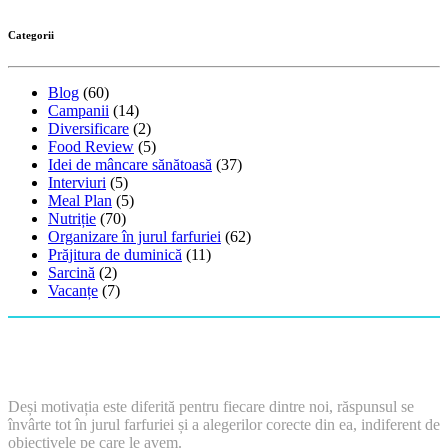
Categorii
Blog
(60)
Campanii
(14)
Diversificare
(2)
Food Review
(5)
Idei de mâncare sănătoasă
(37)
Interviuri
(5)
Meal Plan
(5)
Nutriție
(70)
Organizare în jurul farfuriei
(62)
Prăjitura de duminică
(11)
Sarcină
(2)
Vacanțe
(7)
Deși motivația este diferită pentru fiecare dintre noi, răspunsul se
învârte tot în jurul farfuriei și a alegerilor corecte din ea, indiferent de
obiectivele pe care le avem.