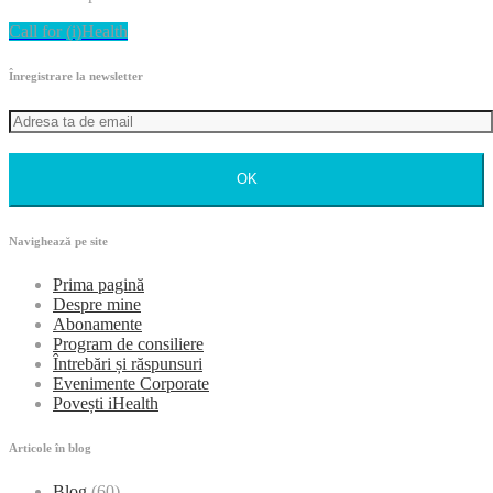
Call for (i)Health
Înregistrare la newsletter
OK
Navighează pe site
Prima pagină
Despre mine
Abonamente
Program de consiliere
Întrebări și răspunsuri
Evenimente Corporate
Povești iHealth
Articole în blog
Blog
(60)