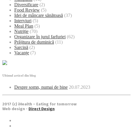
Diversificare
(2)
Food Review
(5)
Idei de mâncare sănătoasă
(37)
Interviuri
(5)
Meal Plan
(5)
Nutriție
(70)
Organizare în jurul farfuriei
(62)
Prăjitura de duminică
(11)
Sarcină
(2)
Vacanțe
(7)
Ultimul articol din blog
Despre somn, numai de bine
20.07.2023
2017 (c) iHealth – Eating for tomorrow
Web design -
Direct Design