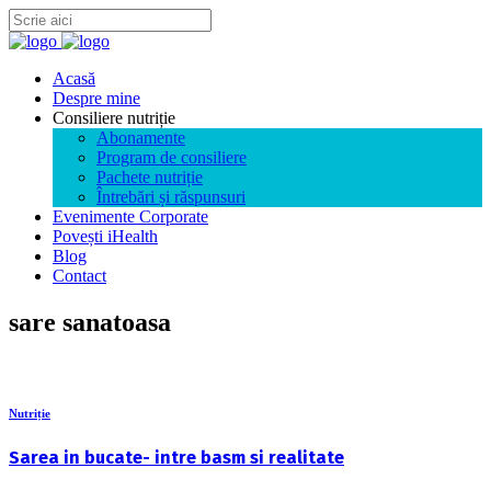
Acasă
Despre mine
Consiliere nutriție
Abonamente
Program de consiliere
Pachete nutriție
Întrebări și răspunsuri
Evenimente Corporate
Povești iHealth
Blog
Contact
sare sanatoasa
Nutriție
Sarea in bucate- intre basm si realitate