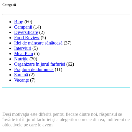
Categorii
Blog
(60)
Campanii
(14)
Diversificare
(2)
Food Review
(5)
Idei de mâncare sănătoasă
(37)
Interviuri
(5)
Meal Plan
(5)
Nutriție
(70)
Organizare în jurul farfuriei
(62)
Prăjitura de duminică
(11)
Sarcină
(2)
Vacanțe
(7)
Deși motivația este diferită pentru fiecare dintre noi, răspunsul se
învârte tot în jurul farfuriei și a alegerilor corecte din ea, indiferent de
obiectivele pe care le avem.