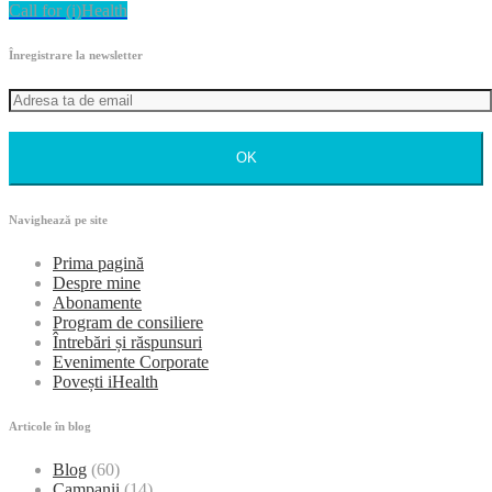
Call for (i)Health
Înregistrare la newsletter
OK
Navighează pe site
Prima pagină
Despre mine
Abonamente
Program de consiliere
Întrebări și răspunsuri
Evenimente Corporate
Povești iHealth
Articole în blog
Blog
(60)
Campanii
(14)