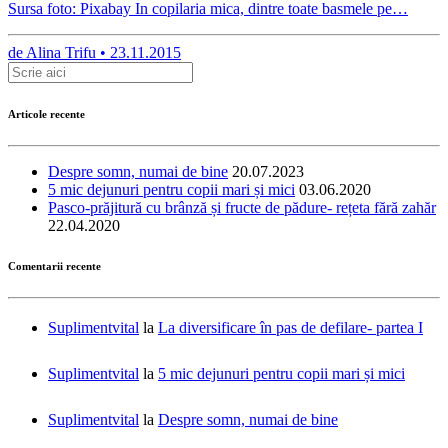
Sursa foto: Pixabay In copilaria mica, dintre toate basmele pe…
de
Alina Trifu •
23.11.2015
Articole recente
Despre somn, numai de bine
20.07.2023
5 mic dejunuri pentru copii mari și mici
03.06.2020
Pasco-prăjitură cu brânză și fructe de pădure- rețeta fără zahăr
22.04.2020
Comentarii recente
Suplimentvital
la
La diversificare în pas de defilare- partea I
Suplimentvital
la
5 mic dejunuri pentru copii mari și mici
Suplimentvital
la
Despre somn, numai de bine