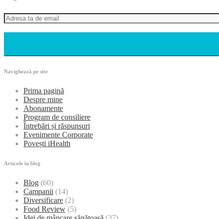
Navighează pe site
Prima pagină
Despre mine
Abonamente
Program de consiliere
Întrebări și răspunsuri
Evenimente Corporate
Povești iHealth
Articole în blog
Blog
(60)
Campanii
(14)
Diversificare
(2)
Food Review
(5)
Idei de mâncare sănătoasă
(37)