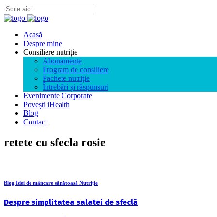
Acasă
Despre mine
Consiliere nutriție
Abonamente
Program de consiliere
Pachete nutriție
Întrebări și răspunsuri
Evenimente Corporate
Povești iHealth
Blog
Contact
retete cu sfecla rosie
Blog Idei de mâncare sănătoasă Nutriție
Despre simplitatea salatei de sfeclă