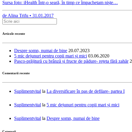
Sursa foto: iHealth Într-o seară, în timp ce împachetam niște…
de
Alina Trifu •
31.01.2017
Articole recente
Despre somn, numai de bine
20.07.2023
5 mic dejunuri pentru copii mari și mici
03.06.2020
Pasco-prăjitură cu brânză și fructe de pădure- rețeta fără zahăr
2
Comentarii recente
Suplimentvital
la
La diversificare în pas de defilare- partea I
Suplimentvital
la
5 mic dejunuri pentru copii mari și mici
Suplimentvital
la
Despre somn, numai de bine
Categorii