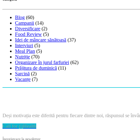
Blog
(60)
Campanii
(14)
Diversificare
(2)
Food Review
(5)
Idei de mâncare sănătoasă
(37)
Interviuri
(5)
Meal Plan
(5)
Nutriție
(70)
Organizare în jurul farfuriei
(62)
Prăjitura de duminică
(11)
Sarcină
(2)
Vacanțe
(7)
Deși motivația este diferită pentru fiecare dintre noi, răspunsul se învârt
Call for (i)Health
Înregistrare la newsletter