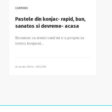
CAMPANII
Pastele din konjac- rapid, bun,
sanatos si devreme- acasa
Recunosc ca atunci cand mi s-a propus sa
testez konjacul,…
de
08.12.2015
ALINA TRIFU •