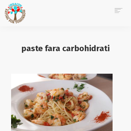
ACASĂ
DESPRE MINE
paste fara carbohidrati
CONSILIERE NUTRIȚIE
EVENIMENTE CORPORATE
POVEȘTI IHEALTH
BLOG
CONTACT