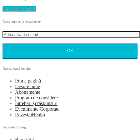
Call for (i)Health
Înregistrare la newsletter
OK
Navighează pe site
Prima pagină
Despre mine
Abonamente
Program de consiliere
Întrebări și răspunsuri
Evenimente Corporate
Povești iHealth
Articole în blog
Blog
(60)