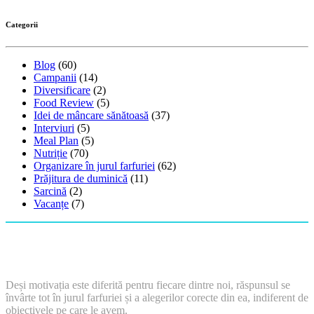
Categorii
Blog
(60)
Campanii
(14)
Diversificare
(2)
Food Review
(5)
Idei de mâncare sănătoasă
(37)
Interviuri
(5)
Meal Plan
(5)
Nutriție
(70)
Organizare în jurul farfuriei
(62)
Prăjitura de duminică
(11)
Sarcină
(2)
Vacanțe
(7)
Deși motivația este diferită pentru fiecare dintre noi, răspunsul se
învârte tot în jurul farfuriei și a alegerilor corecte din ea, indiferent de
obiectivele pe care le avem.