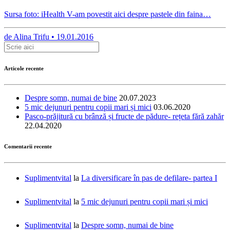
Sursa foto: iHealth V-am povestit aici despre pastele din faina…
de
Alina Trifu •
19.01.2016
Articole recente
Despre somn, numai de bine
20.07.2023
5 mic dejunuri pentru copii mari și mici
03.06.2020
Pasco-prăjitură cu brânză și fructe de pădure- rețeta fără zahăr
22.04.2020
Comentarii recente
Suplimentvital
la
La diversificare în pas de defilare- partea I
Suplimentvital
la
5 mic dejunuri pentru copii mari și mici
Suplimentvital
la
Despre somn, numai de bine