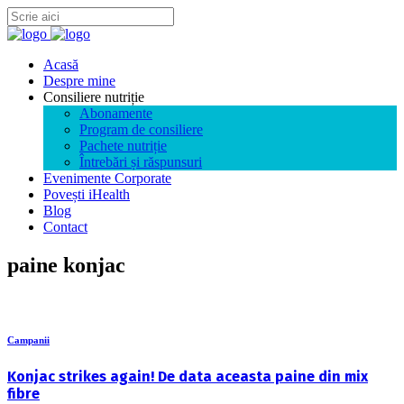
Acasă
Despre mine
Consiliere nutriție
Abonamente
Program de consiliere
Pachete nutriție
Întrebări și răspunsuri
Evenimente Corporate
Povești iHealth
Blog
Contact
paine konjac
Campanii
Konjac strikes again! De data aceasta paine din mix
fibre