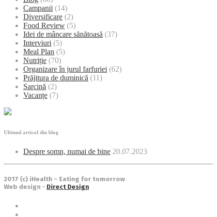
Campanii
(14)
Diversificare
(2)
Food Review
(5)
Idei de mâncare sănătoasă
(37)
Interviuri
(5)
Meal Plan
(5)
Nutriție
(70)
Organizare în jurul farfuriei
(62)
Prăjitura de duminică
(11)
Sarcină
(2)
Vacanțe
(7)
Ultimul articol din blog
Despre somn, numai de bine
20.07.2023
2017 (c) iHealth – Eating for tomorrow
Web design -
Direct Design