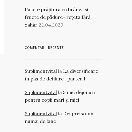
Pasco-prăjitură cu brânză și
fructe de pădure- rețeta fără
zahăr
22.04.2020
COMENTARII RECENTE
Suplimentvital
la
La diversificare
în pas de defilare- partea I
Suplimentvital
la
5 mic dejunuri
pentru copii mari și mici
Suplimentvital
la
Despre somn,
numai de bine