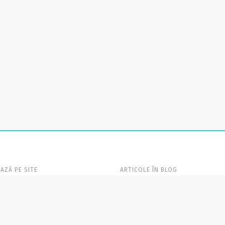
AZĂ PE SITE
ARTICOLE ÎN BLOG
AGINĂ
Blog
(60)
MINE
Campanii
(14)
ENTE