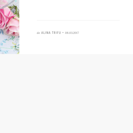
de
08.03.2017
ALINA TRIFU •