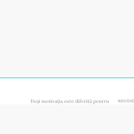
Deși motivația este diferită pentru
NAVIGHE
fiecare dintre noi, răspunsul se
PRIMA P
învârte tot în jurul farfuriei și a
DESPRE 
alegerilor corecte din ea,
ABONAM
indiferent de obiectivele pe care