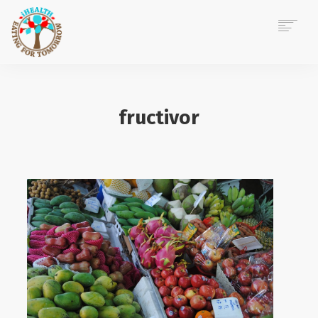
ACASĂ
DESPRE MINE
fructivor
CONSILIERE NUTRIȚIE
EVENIMENTE CORPORATE
POVEȘTI IHEALTH
BLOG
CONTACT