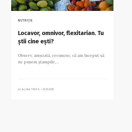
NUTRIȚIE
Locavor, omnivor, flexitarian. Tu
știi cine ești?
Observ, amuzată, recunosc, că am început să
ne punem ștampile,…
de
18.10.2016
ALINA TRIFU •