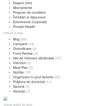
Despre mine
Abonamente
Program de consiliere
Întrebări și răspunsuri
Evenimente Corporate
Povești iHealth
Articole în blog
Blog
(60)
Campanii
(14)
Diversificare
(2)
Food Review
(5)
Idei de mâncare sănătoasă
(37)
Interviuri
(5)
Meal Plan
(5)
Nutriție
(70)
Organizare în jurul farfuriei
(62)
Prăjitura de duminică
(11)
Sarcină
(2)
Vacanțe
(7)
Ultimul articol din blog