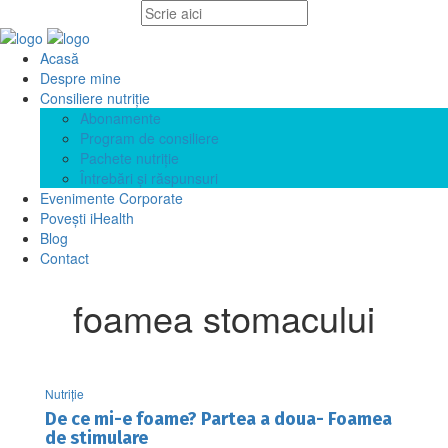
Acasă
Despre mine
Consiliere nutriție
Abonamente
Program de consiliere
Pachete nutriție
Întrebări și răspunsuri
Evenimente Corporate
Povești iHealth
Blog
Contact
foamea stomacului
Nutriție
De ce mi-e foame? Partea a doua- Foamea
de stimulare