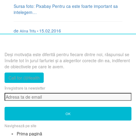
Sursa foto: Pixabay Pentru ca este foarte important sa
intelegem…
de
15.02.2016
Alina Trifu •
Deși motivația este diferită pentru fiecare dintre noi, răspunsul se
învârte tot în jurul farfuriei și a alegerilor corecte din ea, indiferent
de obiectivele pe care le avem.
Call for (i)Health
Înregistrare la newsletter
OK
Navighează pe site
Prima pagină