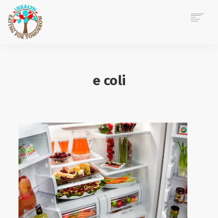
ACASĂ
DESPRE MINE
e coli
CONSILIERE NUTRIȚIE
EVENIMENTE CORPORATE
POVEȘTI IHEALTH
BLOG
CONTACT