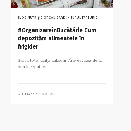
BLOG NUTRIȚIE ORGANIZARE ÎN JURUL FARFURIEI
#OrganizareînBucătărie Cum
depozităm alimentele în
frigider
Sursa foto: dailymail.com Vă avertizez de la
bun început, că…
de
15.05.2017
ALINA TRIFU •