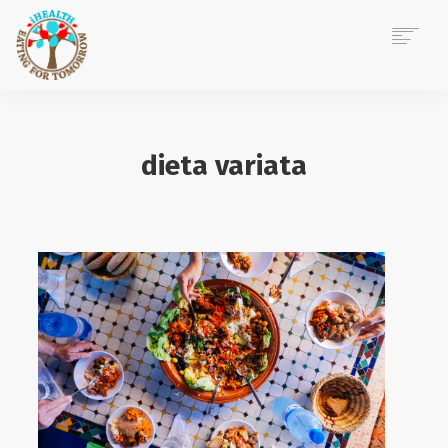
ACASĂ
DESPRE MINE
dieta variata
CONSILIERE NUTRIȚIE
EVENIMENTE CORPORATE
POVEȘTI IHEALTH
BLOG
CONTACT