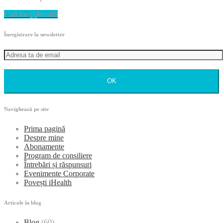
Call for (i)Health
Înregistrare la newsletter
OK
Navighează pe site
Prima pagină
Despre mine
Abonamente
Program de consiliere
Întrebări și răspunsuri
Evenimente Corporate
Povești iHealth
Articole în blog
Blog
(60)