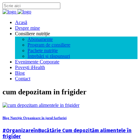
Acasă
Despre mine
Consiliere nutriție
Abonamente
Program de consiliere
Pachete nutriție
Întrebări și răspunsuri
Evenimente Corporate
Povești iHealth
Blog
Contact
cum depozitam in frigider
Blog Nutriție Organizare în jurul farfuriei
#OrganizareînBucătărie Cum depozităm alimentele în
frigider