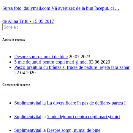
Sursa foto: dailymail.com Vă avertizez de la bun început, că…
de
Alina Trifu •
15.05.2017
Articole recente
Despre somn, numai de bine
20.07.2023
5 mic dejunuri pentru copii mari și mici
03.06.2020
Pasco-prăjitură cu brânză și fructe de pădure- rețeta fără zahăr
22.04.2020
Comentarii recente
Suplimentvital
la
La diversificare în pas de defilare- partea I
Suplimentvital
la
5 mic dejunuri pentru copii mari și mici
Suplimentvital
la
Despre somn, numai de bine