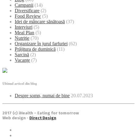
Campanii
(14)
Diversificare
(2)
Food Review
(5)
Idei de mâncare sănătoasă
(37)
Interviuri
(5)
Meal Plan
(5)
Nutriție
(70)
Organizare în jurul farfuriei
(62)
Prăjitura de duminică
(11)
Sarcină
(2)
Vacanțe
(7)
Ultimul articol din blog
Despre somn, numai de bine
20.07.2023
2017 (c) iHealth – Eating for tomorrow
Web design -
Direct Design