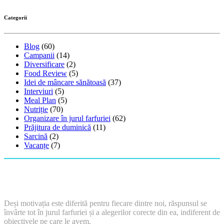
Categorii
Blog
(60)
Campanii
(14)
Diversificare
(2)
Food Review
(5)
Idei de mâncare sănătoasă
(37)
Interviuri
(5)
Meal Plan
(5)
Nutriție
(70)
Organizare în jurul farfuriei
(62)
Prăjitura de duminică
(11)
Sarcină
(2)
Vacanțe
(7)
Deși motivația este diferită pentru fiecare dintre noi, răspunsul se
învârte tot în jurul farfuriei și a alegerilor corecte din ea, indiferent de
obiectivele pe care le avem.