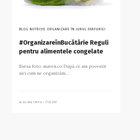
BLOG NUTRIȚIE ORGANIZARE ÎN JURUL FARFURIEI
#OrganizareînBucătărie Reguli
pentru alimentele congelate
Sursa foto: maven.co După ce am povestit
aici cum ne organizăm…
de
17.05.2017
ALINA TRIFU •