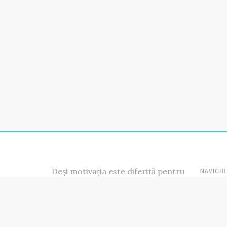
Deși motivația este diferită pentru
NAVIGHE
fiecare dintre noi, răspunsul se
PRIMA P
învârte tot în jurul farfuriei și a
DESPRE 
alegerilor corecte din ea,
ABONAM
indiferent de obiectivele pe care