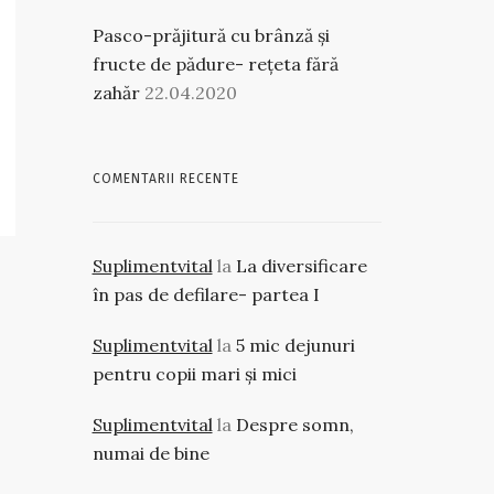
Pasco-prăjitură cu brânză și
fructe de pădure- rețeta fără
zahăr
22.04.2020
COMENTARII RECENTE
Suplimentvital
la
La diversificare
în pas de defilare- partea I
Suplimentvital
la
5 mic dejunuri
pentru copii mari și mici
Suplimentvital
la
Despre somn,
numai de bine