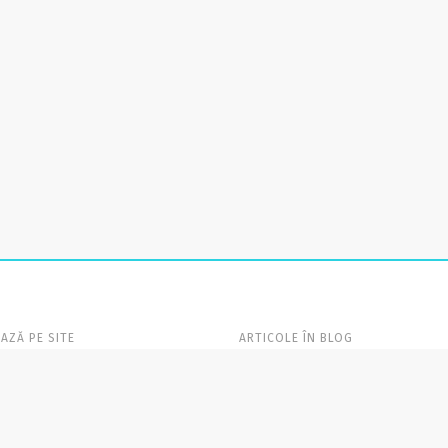
AZĂ PE SITE
ARTICOLE ÎN BLOG
AGINĂ
Blog
(60)
MINE
Campanii
(14)
ENTE