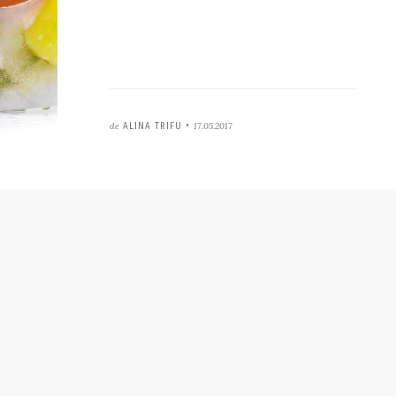
de
17.05.2017
ALINA TRIFU •