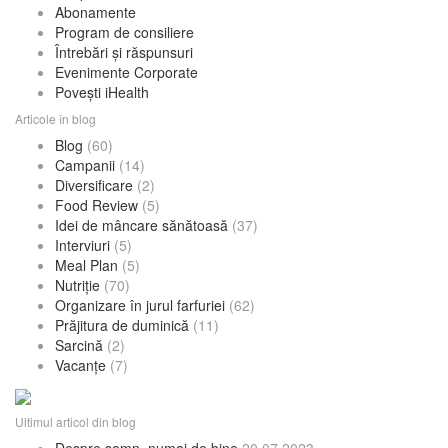
Abonamente
Program de consiliere
Întrebări și răspunsuri
Evenimente Corporate
Povești iHealth
Articole în blog
Blog
(60)
Campanii
(14)
Diversificare
(2)
Food Review
(5)
Idei de mâncare sănătoasă
(37)
Interviuri
(5)
Meal Plan
(5)
Nutriție
(70)
Organizare în jurul farfuriei
(62)
Prăjitura de duminică
(11)
Sarcină
(2)
Vacanțe
(7)
Ultimul articol din blog