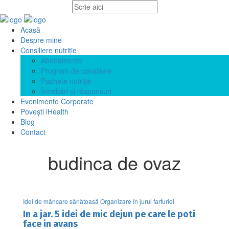
Acasă
Despre mine
Consiliere nutriție
Abonamente
Program de consiliere
Pachete nutriție
Întrebări și răspunsuri
Evenimente Corporate
Povești iHealth
Blog
Contact
budinca de ovaz
Idei de mâncare sănătoasă Organizare în jurul farfuriei
In a jar. 5 idei de mic dejun pe care le poti
face in avans