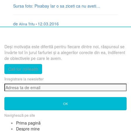
Sursa foto: Pixabay Iar o sa ziceti ca nu aveti…
de
12.03.2016
Alina Trifu •
Deși motivația este diferită pentru fiecare dintre noi, răspunsul se
învârte tot în jurul farfuriei și a alegerilor corecte din ea, indiferent
de obiectivele pe care le avem.
Call for (i)Health
Înregistrare la newsletter
OK
Navighează pe site
Prima pagină
Despre mine