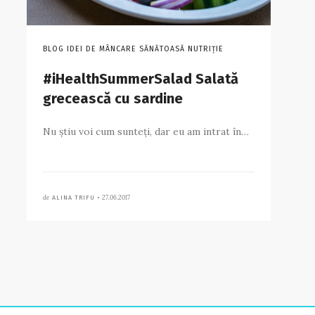
BLOG IDEI DE MÂNCARE SĂNĂTOASĂ NUTRIȚIE
#iHealthSummerSalad Salată
grecească cu sardine
Nu știu voi cum sunteți, dar eu am intrat în…
de
27.06.2017
ALINA TRIFU •