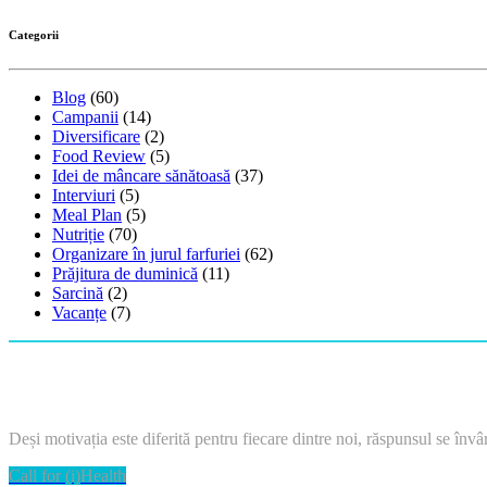
Categorii
Blog
(60)
Campanii
(14)
Diversificare
(2)
Food Review
(5)
Idei de mâncare sănătoasă
(37)
Interviuri
(5)
Meal Plan
(5)
Nutriție
(70)
Organizare în jurul farfuriei
(62)
Prăjitura de duminică
(11)
Sarcină
(2)
Vacanțe
(7)
Deși motivația este diferită pentru fiecare dintre noi, răspunsul se învârt
Call for (i)Health