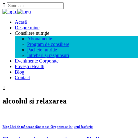
Acasă
Despre mine
Consiliere nutriție
Abonamente
Program de consiliere
Pachete nutriție
Întrebări și răspunsuri
Evenimente Corporate
Povești iHealth
Blog
Contact
alcoolul si relaxarea
Blog Idei de mâncare sănătoasă Organizare în jurul farfuriei