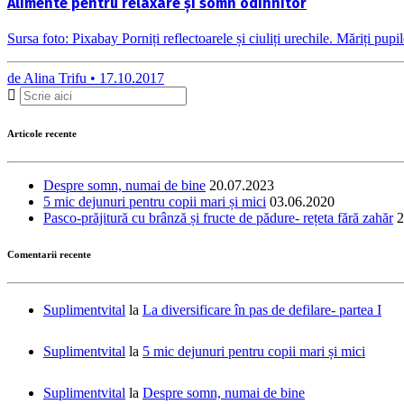
Alimente pentru relaxare și somn odihnitor
Sursa foto: Pixabay Porniți reflectoarele și ciuliți urechile. Măriți pup
de
Alina Trifu •
17.10.2017
Articole recente
Despre somn, numai de bine
20.07.2023
5 mic dejunuri pentru copii mari și mici
03.06.2020
Pasco-prăjitură cu brânză și fructe de pădure- rețeta fără zahăr
2
Comentarii recente
Suplimentvital
la
La diversificare în pas de defilare- partea I
Suplimentvital
la
5 mic dejunuri pentru copii mari și mici
Suplimentvital
la
Despre somn, numai de bine