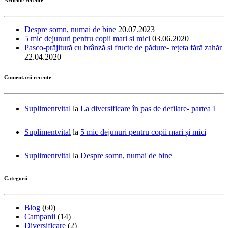
Despre somn, numai de bine
20.07.2023
5 mic dejunuri pentru copii mari și mici
03.06.2020
Pasco-prăjitură cu brânză și fructe de pădure- rețeta fără zahăr
22.04.2020
Comentarii recente
Suplimentvital
la
La diversificare în pas de defilare- partea I
Suplimentvital
la
5 mic dejunuri pentru copii mari și mici
Suplimentvital
la
Despre somn, numai de bine
Categorii
Blog
(60)
Campanii
(14)
Diversificare
(2)