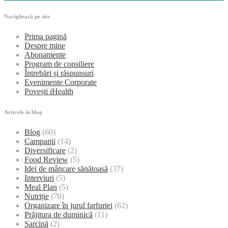
Navighează pe site
Prima pagină
Despre mine
Abonamente
Program de consiliere
Întrebări și răspunsuri
Evenimente Corporate
Povești iHealth
Articole în blog
Blog
(60)
Campanii
(14)
Diversificare
(2)
Food Review
(5)
Idei de mâncare sănătoasă
(37)
Interviuri
(5)
Meal Plan
(5)
Nutriție
(70)
Organizare în jurul farfuriei
(62)
Prăjitura de duminică
(11)
Sarcină
(2)