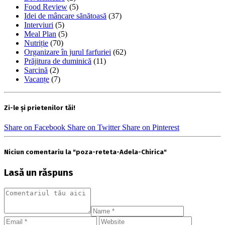
Food Review
(5)
Idei de mâncare sănătoasă
(37)
Interviuri
(5)
Meal Plan
(5)
Nutriție
(70)
Organizare în jurul farfuriei
(62)
Prăjitura de duminică
(11)
Sarcină
(2)
Vacanțe
(7)
Zi-le și prietenilor tăi!
Share on Facebook
Share on Twitter
Share on Pinterest
Niciun comentariu la "poza-reteta-Adela-Chirica"
Lasă un răspuns