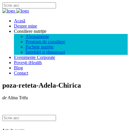
Acasă
Despre mine
Consiliere nutriție
Abonamente
Program de consiliere
Pachete nutriție
Întrebări și răspunsuri
Evenimente Corporate
Povești iHealth
Blog
Contact
poza-reteta-Adela-Chirica
de
Alina Trifu
Articole recente