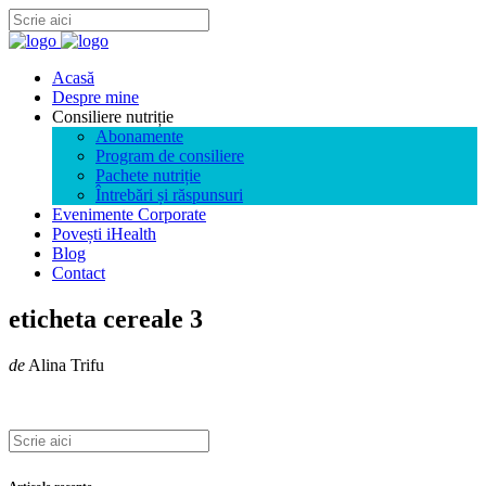
Acasă
Despre mine
Consiliere nutriție
Abonamente
Program de consiliere
Pachete nutriție
Întrebări și răspunsuri
Evenimente Corporate
Povești iHealth
Blog
Contact
eticheta cereale 3
de
Alina Trifu
Articole recente