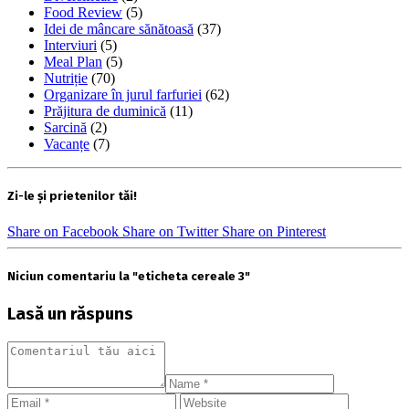
Food Review
(5)
Idei de mâncare sănătoasă
(37)
Interviuri
(5)
Meal Plan
(5)
Nutriție
(70)
Organizare în jurul farfuriei
(62)
Prăjitura de duminică
(11)
Sarcină
(2)
Vacanțe
(7)
Zi-le și prietenilor tăi!
Share on Facebook
Share on Twitter
Share on Pinterest
Niciun comentariu la "eticheta cereale 3"
Lasă un răspuns