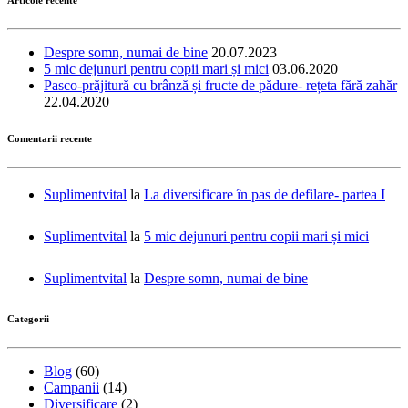
Despre somn, numai de bine
20.07.2023
5 mic dejunuri pentru copii mari și mici
03.06.2020
Pasco-prăjitură cu brânză și fructe de pădure- rețeta fără zahăr
22.04.2020
Comentarii recente
Suplimentvital
la
La diversificare în pas de defilare- partea I
Suplimentvital
la
5 mic dejunuri pentru copii mari și mici
Suplimentvital
la
Despre somn, numai de bine
Categorii
Blog
(60)
Campanii
(14)
Diversificare
(2)