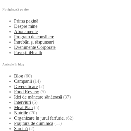
Navighează pe site
Prima pagină
Despre mine
Abonamente
Program de consiliere
Întrebări și răspunsuri
Evenimente Corporate
Povești iHealth
Articole în blog
Blog
(60)
Campanii
(14)
Diversificare
(2)
Food Review
(5)
Idei de mâncare sănătoasă
(37)
Interviuri
(5)
Meal Plan
(5)
Nutriție
(70)
Organizare în jurul farfuriei
(62)
Prăjitura de duminică
(11)
Sarcină
(2)