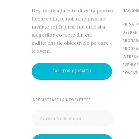
Deși motivația este diferită pentru
NAVIGHE
fiecare dintre noi, răspunsul se
PRIMA P
învârte tot în jurul farfuriei și a
DESPRE 
alegerilor corecte din ea,
ABONAM
indiferent de obiectivele pe care
PROGRAM
le avem.
ÎNTREBĂ
EVENIM
CALL FOR (I)HEALTH
POVEȘTI
ÎNREGISTRARE LA NEWSLETTER