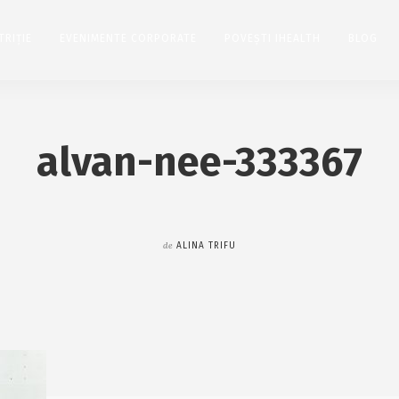
TRIȚIE
EVENIMENTE CORPORATE
POVEȘTI IHEALTH
BLOG
alvan-nee-333367
de
ALINA TRIFU