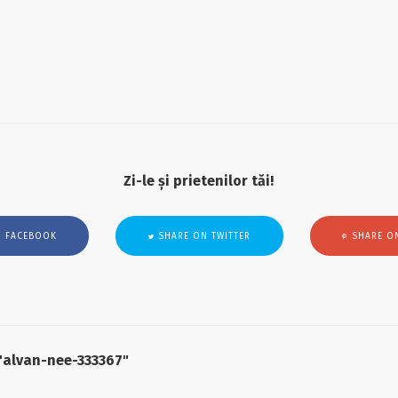
Zi-le și prietenilor tăi!
 FACEBOOK
SHARE ON TWITTER
SHARE ON
 "alvan-nee-333367"