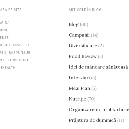
AZĂ PE SITE
ARTICOLE ÎN BLOG
AGINĂ
Blog
(60)
MINE
Campanii
(14)
ENTE
Diversificare
(2)
 DE CONSILIERE
RI ȘI RĂSPUNSURI
Food Review
(5)
ENTE CORPORATE
Idei de mâncare sănătoasă
 IHEALTH
Interviuri
(5)
Meal Plan
(5)
Nutriție
(70)
Organizare în jurul farfurie
Prăjitura de duminică
(11)