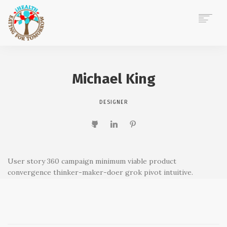
ACASĂ
DESPRE MINE
Michael King
CONSILIERE NUTRIȚIE
EVENIMENTE CORPORATE
DESIGNER
POVEȘTI IHEALTH
BLOG
CONTACT
User story 360 campaign minimum viable product
convergence thinker-maker-doer grok pivot intuitive.