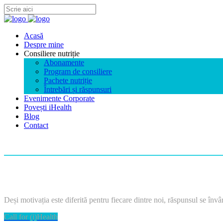
Acasă
Despre mine
Consiliere nutriție
Abonamente
Program de consiliere
Pachete nutriție
Întrebări și răspunsuri
Evenimente Corporate
Povești iHealth
Blog
Contact
Deși motivația este diferită pentru fiecare dintre noi, răspunsul se învârt
Call for (i)Health