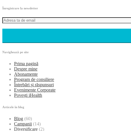
Înregistrare la newsletter
Navighează pe site
Prima pagină
Despre mine
Abonamente
Program de consiliere
Întrebări și răspunsuri
Evenimente Corporate
Povești iHealth
Articole în blog
Blog
(60)
Campanii
(14)
Diversificare
(2)